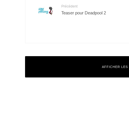
Précédent
Teaser pour Deadpool 2
AFFICHER LES
Laisser un commentaire
Votre adresse e-mail ne sera pas publiée.
Les champs obligatoires
Commentaire
*