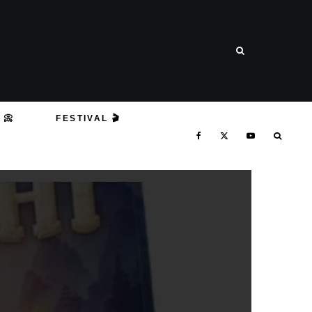
 📀
FESTIVAL 🎬