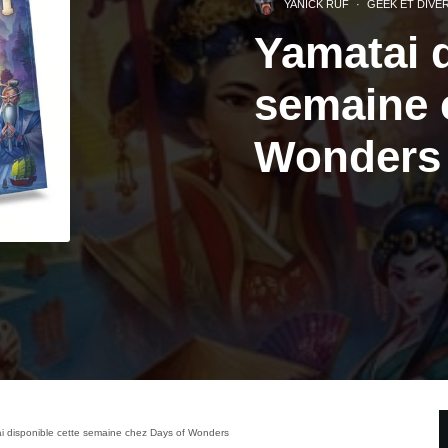
YANICK RUF
·
GEEK ET DIVE
Yamatai d
semaine 
Wonders
i disponible cette semaine chez Days of Wonders