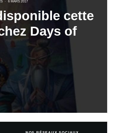
RS
·
6 MARS 2017
isponible cette
chez Days of
NOS RÉSEAUX SOCIAUX