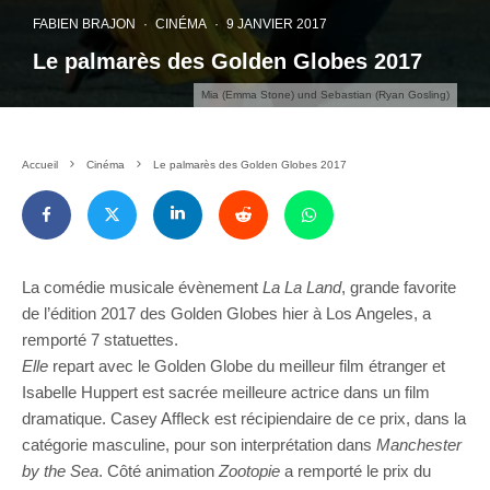
FABIEN BRAJON
·
CINÉMA
·
9 JANVIER 2017
Le palmarès des Golden Globes 2017
Mia (Emma Stone) und Sebastian (Ryan Gosling)
Accueil
Cinéma
Le palmarès des Golden Globes 2017
La comédie musicale évènement
La La Land
, grande favorite
de l’édition 2017 des Golden Globes hier à Los Angeles, a
remporté 7 statuettes.
Elle
repart avec le Golden Globe du meilleur film étranger et
Isabelle Huppert est sacrée meilleure actrice dans un film
dramatique. Casey Affleck est récipiendaire de ce prix, dans la
catégorie masculine, pour son interprétation dans
Manchester
by the Sea
. Côté animation
Zootopie
a remporté le prix du