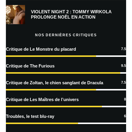
Prévenez-moi de tous les nouveaux commentaires par e-mail.
VIOLENT NIGHT 2 : TOMMY WIRKOLA
PROLONGE NOËL EN ACTION
Prévenez-moi de tous les nouveaux articles par e-mail.
NOS DERNIÈRES CRITIQUES
Critique de Le Monstre du placard
7.5
En savoir
plus sur la façon dont les données de vos commentaires sont
Critique de The Furious
9.5
traitées
Critique de Zoltan, le chien sanglant de Dracula
7.5
Critique de Les Maîtres de l’univers
8
Troubles, le test blu-ray
6