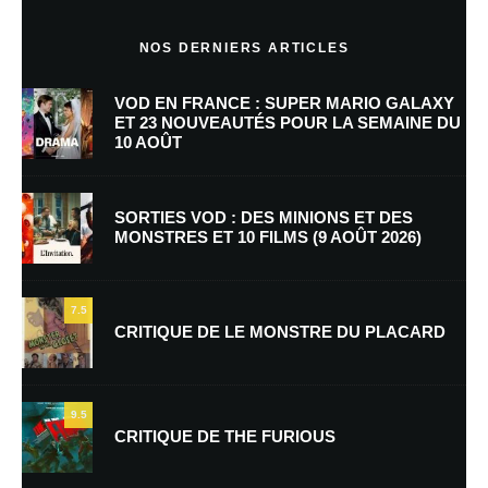
Commentaire
*
NOS DERNIERS ARTICLES
VOD EN FRANCE : SUPER MARIO GALAXY
ET 23 NOUVEAUTÉS POUR LA SEMAINE DU
10 AOÛT
SORTIES VOD : DES MINIONS ET DES
MONSTRES ET 10 FILMS (9 AOÛT 2026)
Nom
*
7.5
CRITIQUE DE LE MONSTRE DU PLACARD
E-mail
*
Site web
9.5
CRITIQUE DE THE FURIOUS
Enregistrer mon nom, mon e-mail et mon site dans le navigateur pour
mon prochain commentaire.