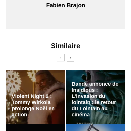
Fabien Brajon
Similaire
Bande annonce de
Insidious :
Violent Night 2 :
L’invasion du
Tommy Wirkola
lointain : le retour
prolonge Noël en
du Lointain au
action
cinéma