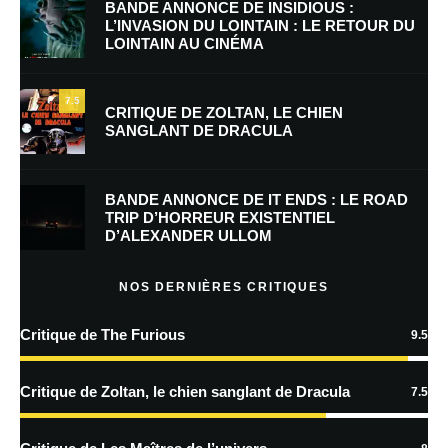
BANDE ANNONCE DE INSIDIOUS :
L’INVASION DU LOINTAIN : LE RETOUR DU
LOINTAIN AU CINÉMA
E-mail
*
Site web
7.5
CRITIQUE DE ZOLTAN, LE CHIEN
SANGLANT DE DRACULA
Enregistrer mon nom, mon e-mail et mon site dans le navigateur pour
mon prochain commentaire.
BANDE ANNONCE DE IT ENDS : LE ROAD
Prévenez-moi de tous les nouveaux commentaires par e-mail.
TRIP D’HORREUR EXISTENTIEL
D’ALEXANDER ULLOM
Prévenez-moi de tous les nouveaux articles par e-mail.
NOS DERNIÈRES CRITIQUES
Critique de The Furious
9.5
En savoir
plus sur la façon dont les données de vos commentaires sont
Critique de Zoltan, le chien sanglant de Dracula
7.5
traitées