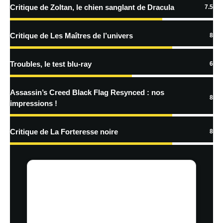
Critique de Zoltan, le chien sanglant de Dracula
7.5
En savoir
plus sur la façon dont les données de vos commentaires sont
Critique de Les Maîtres de l’univers
8
traitées
Troubles, le test blu-ray
6
Assassin’s Creed Black Flag Resynced : nos
8
impressions !
Critique de La Forteresse noire
8