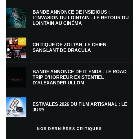
BANDE ANNONCE DE INSIDIOUS :
L’INVASION DU LOINTAIN : LE RETOUR DU
LOINTAIN AU CINÉMA
Nom
*
7.5
CRITIQUE DE ZOLTAN, LE CHIEN
SANGLANT DE DRACULA
E-mail
*
Site web
BANDE ANNONCE DE IT ENDS : LE ROAD
TRIP D’HORREUR EXISTENTIEL
D’ALEXANDER ULLOM
Enregistrer mon nom, mon e-mail et mon site dans le navigateur pour
mon prochain commentaire.
Prévenez-moi de tous les nouveaux commentaires par e-mail.
ESTIVALES 2026 DU FILM ARTISANAL : LE
JURY
Prévenez-moi de tous les nouveaux articles par e-mail.
NOS DERNIÈRES CRITIQUES