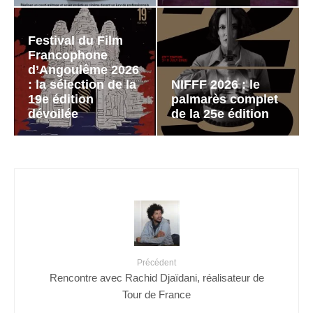
Festival du Film
Francophone
d’Angoulême 2026
: la sélection de la
NIFFF 2026 : le
19e édition
palmarès complet
dévoilée
de la 25e édition
Précédent
Rencontre avec Rachid Djaïdani, réalisateur de
Tour de France