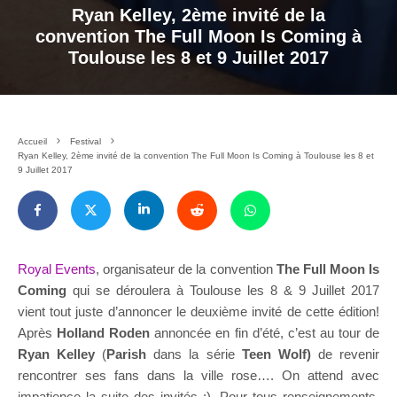
Ryan Kelley, 2ème invité de la
convention The Full Moon Is Coming à
Toulouse les 8 et 9 Juillet 2017
Accueil
Festival
Ryan Kelley, 2ème invité de la convention The Full Moon Is Coming à Toulouse les 8 et
9 Juillet 2017
Royal Events
, organisateur de la convention
The Full Moon Is
Coming
qui se déroulera à Toulouse les 8 & 9 Juillet 2017
vient tout juste d’annoncer le deuxième invité de cette édition!
Après
Holland Roden
annoncée en fin d’été, c’est au tour de
Ryan Kelley
(
Parish
dans la série
Teen Wolf)
de revenir
rencontrer ses fans dans la ville rose…. On attend avec
impatience la suite des invités :). Pour tous renseignements,