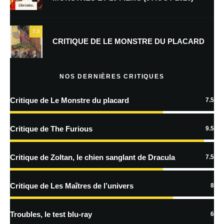
Enregistrer mon nom, mon e-mail et mon site dans le navigateur pour
mon prochain commentaire.
7.5
Prévenez-moi de tous les nouveaux commentaires par e-mail.
CRITIQUE DE LE MONSTRE DU PLACARD
Prévenez-moi de tous les nouveaux articles par e-mail.
NOS DERNIÈRES CRITIQUES
Critique de Le Monstre du placard
7.5
En savoir
plus sur la façon dont les données de vos commentaires sont
Critique de The Furious
9.5
traitées
Critique de Zoltan, le chien sanglant de Dracula
7.5
Critique de Les Maîtres de l’univers
8
Troubles, le test blu-ray
6