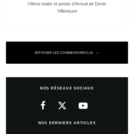
Ultime trailer et poster d’Arrival de Denis
Villeneuve
AFFICHER LES COMMENTAIRES (0)
Laisser un commentaire
NOS RÉSEAUX SOCIAUX
Votre adresse e-mail ne sera pas publiée.
Les champs obligatoires sont
indiqués avec
*
Commentaire
*
NOS DERNIERS ARTICLES