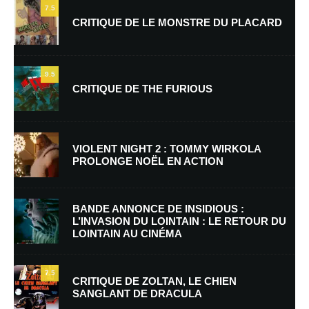
7.5
CRITIQUE DE LE MONSTRE DU PLACARD
9.5
CRITIQUE DE THE FURIOUS
Nom
*
VIOLENT NIGHT 2 : TOMMY WIRKOLA
PROLONGE NOËL EN ACTION
E-mail
*
Site web
BANDE ANNONCE DE INSIDIOUS :
L’INVASION DU LOINTAIN : LE RETOUR DU
LOINTAIN AU CINÉMA
Enregistrer mon nom, mon e-mail et mon site dans le navigateur pour
mon prochain commentaire.
7.5
Prévenez-moi de tous les nouveaux commentaires par e-mail.
CRITIQUE DE ZOLTAN, LE CHIEN
SANGLANT DE DRACULA