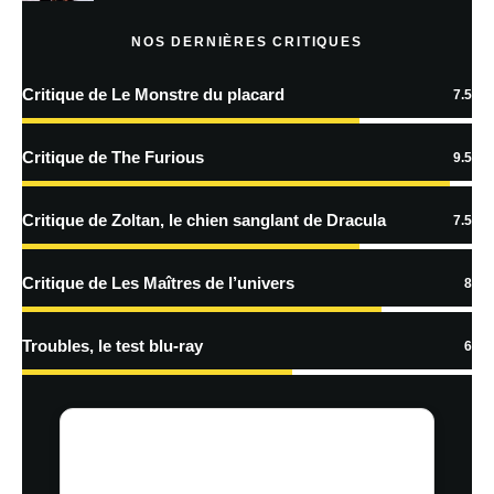
Prévenez-moi de tous les nouveaux articles par e-mail.
NOS DERNIÈRES CRITIQUES
Critique de Le Monstre du placard
7.5
En savoir
plus sur la façon dont les données de vos commentaires sont
Critique de The Furious
9.5
traitées
Critique de Zoltan, le chien sanglant de Dracula
7.5
Critique de Les Maîtres de l’univers
8
Troubles, le test blu-ray
6