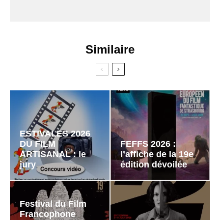
Similaire
ESTIVALES 2026
DU FILM
FEFFS 2026 :
ARTISANAL : le
l’affiche de la 19e
jury
édition dévoilée
Festival du Film
Francophone