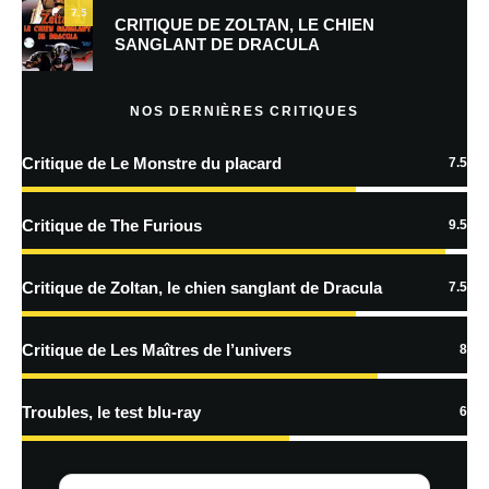
7.5
Prévenez-moi de tous les nouveaux commentaires par e-mail.
CRITIQUE DE ZOLTAN, LE CHIEN
SANGLANT DE DRACULA
Prévenez-moi de tous les nouveaux articles par e-mail.
NOS DERNIÈRES CRITIQUES
Critique de Le Monstre du placard
7.5
En savoir
plus sur la façon dont les données de vos commentaires sont
Critique de The Furious
9.5
traitées
Critique de Zoltan, le chien sanglant de Dracula
7.5
Critique de Les Maîtres de l’univers
8
Troubles, le test blu-ray
6