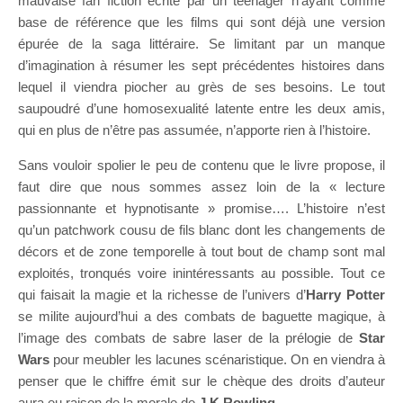
mauvaise fan fiction écrite par un teenager n’ayant comme
base de référence que les films qui sont déjà une version
épurée de la saga littéraire. Se limitant par un manque
d’imagination à résumer les sept précédentes histoires dans
lequel il viendra piocher au grès de ses besoins. Le tout
saupoudré d’une homosexualité latente entre les deux amis,
qui en plus de n’être pas assumée, n’apporte rien à l’histoire.
Sans vouloir spolier le peu de contenu que le livre propose, il
faut dire que nous sommes assez loin de la « lecture
passionnante et hypnotisante » promise…. L’histoire n’est
qu’un patchwork cousu de fils blanc dont les changements de
décors et de zone temporelle à tout bout de champ sont mal
exploités, tronqués voire inintéressants au possible. Tout ce
qui faisait la magie et la richesse de l’univers d’
Harry Potter
se milite aujourd’hui a des combats de baguette magique, à
l’image des combats de sabre laser de la prélogie de
Star
Wars
pour meubler les lacunes scénaristique. On en viendra à
penser que le chiffre émit sur le chèque des droits d’auteur
aura eu raison de la morale de
J.K.Rowling
.