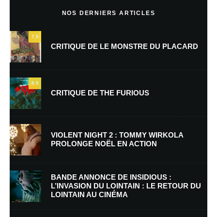
NOS DERNIERS ARTICLES
7.5
CRITIQUE DE LE MONSTRE DU PLACARD
9.5
CRITIQUE DE THE FURIOUS
Nom
*
VIOLENT NIGHT 2 : TOMMY WIRKOLA
PROLONGE NOËL EN ACTION
E-mail
*
Site web
BANDE ANNONCE DE INSIDIOUS :
L’INVASION DU LOINTAIN : LE RETOUR DU
LOINTAIN AU CINÉMA
Enregistrer mon nom, mon e-mail et mon site dans le navigateur pour
mon prochain commentaire.