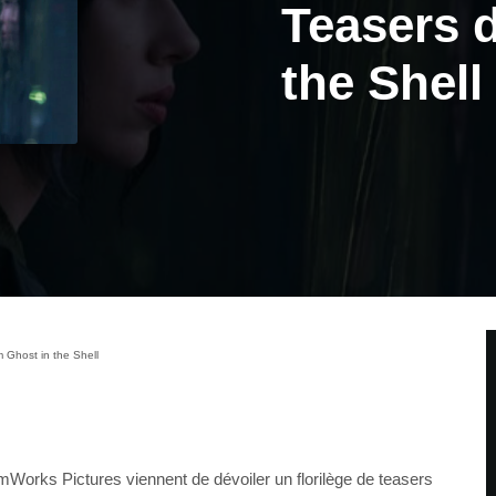
Teasers d
the Shell
m Ghost in the Shell
Works Pictures viennent de dévoiler un florilège de teasers