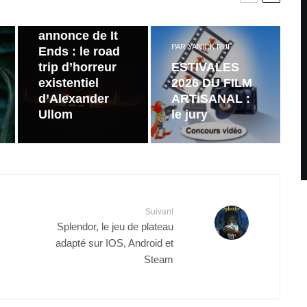
Bande
annonce de It
PAR
YANICK RUF
Ends : le road
trip d’horreur
ESTIVALES
existentiel
2026 DU FILM
d’Alexander
ARTISANAL :
Ullom
le jury
Suivant
Splendor, le jeu de plateau
adapté sur IOS, Android et
Steam