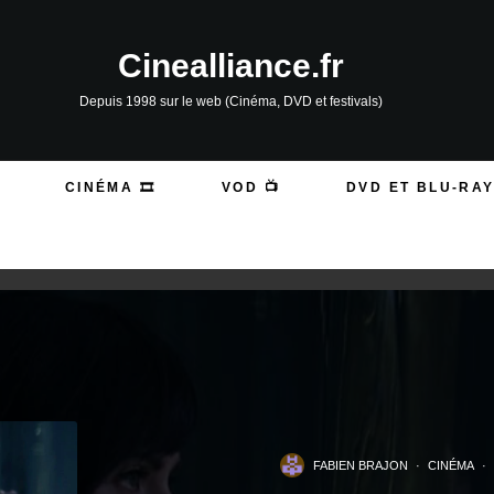
Cinealliance.fr
Depuis 1998 sur le web (Cinéma, DVD et festivals)
CINÉMA 🎞️
VOD 📺
DVD ET BLU-RAY
FABIEN BRAJON
·
CINÉMA
·