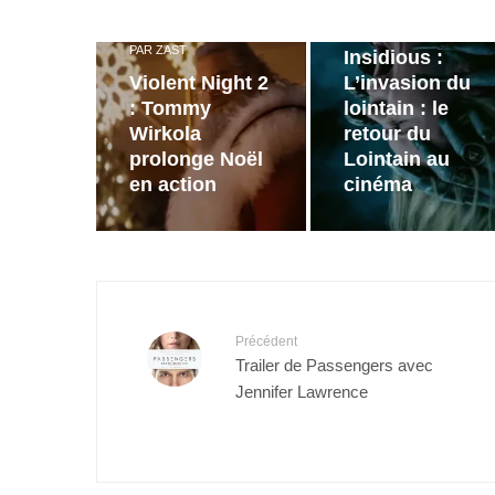
Bande
annonce de
PAR
ZAST
Insidious :
Violent Night 2
L’invasion du
: Tommy
lointain : le
Wirkola
retour du
prolonge Noël
Lointain au
en action
cinéma
Précédent
Trailer de Passengers avec
Jennifer Lawrence