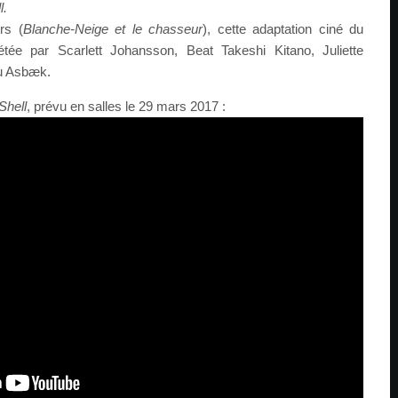
l.
rs (
Blanche-Neige et le chasseur
), cette adaptation ciné du
étée par Scarlett Johansson, Beat Takeshi Kitano, Juliette
ou Asbæk.
Shell
, prévu en salles le 29 mars 2017 :