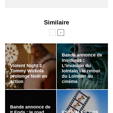
Similaire
Bande annonce de
Insidious :
Violent Night 2 :
L’invasion du
Tommy Wirkola
lointain : le retour
prolonge Noël en
du Lointain au
action
cinéma
Bande annonce de
It Ends : le road
ESTIVALES 2026