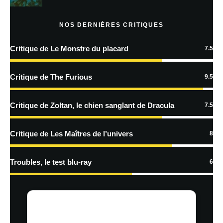
Prévenez-moi de tous les nouveaux articles par e-mail.
NOS DERNIÈRES CRITIQUES
Critique de Le Monstre du placard
7.5
En savoir
plus sur la façon dont les données de vos commentaires sont
Critique de The Furious
9.5
traitées
Critique de Zoltan, le chien sanglant de Dracula
7.5
Critique de Les Maîtres de l’univers
8
Troubles, le test blu-ray
6