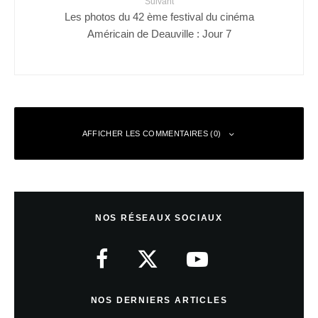
Suivant
Les photos du 42 ème festival du cinéma
Américain de Deauville : Jour 7
AFFICHER LES COMMENTAIRES (0)
Laisser un commentaire
NOS RÉSEAUX SOCIAUX
Votre adresse e-mail ne sera pas publiée.
Les champs obligatoires sont
indiqués avec
*
Commentaire
*
NOS DERNIERS ARTICLES