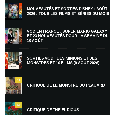
NOUVEAUTÉS ET SORTIES DISNEY+ AOÛT
2026 : TOUS LES FILMS ET SÉRIES DU MOIS
VOD EN FRANCE : SUPER MARIO GALAXY
ET 23 NOUVEAUTÉS POUR LA SEMAINE DU
10 AOÛT
Nom
*
SORTIES VOD : DES MINIONS ET DES
MONSTRES ET 10 FILMS (9 AOÛT 2026)
E-mail
*
Site web
7.5
CRITIQUE DE LE MONSTRE DU PLACARD
Enregistrer mon nom, mon e-mail et mon site dans le navigateur pour
mon prochain commentaire.
9.5
Prévenez-moi de tous les nouveaux commentaires par e-mail.
CRITIQUE DE THE FURIOUS