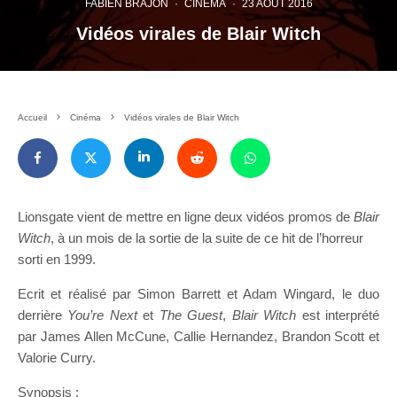
FABIEN BRAJON
·
CINÉMA
·
23 AOÛT 2016
Vidéos virales de Blair Witch
Accueil
Cinéma
Vidéos virales de Blair Witch
Lionsgate vient de mettre en ligne deux vidéos promos de
Blair
Witch
, à un mois de la sortie de la suite de ce hit de l’horreur
sorti en 1999.
Ecrit et réalisé par Simon Barrett et Adam Wingard, le duo
derrière
You’re Next
et
The Guest
,
Blair Witch
est interprété
par James Allen McCune, Callie Hernandez, Brandon Scott et
Valorie Curry.
Synopsis :