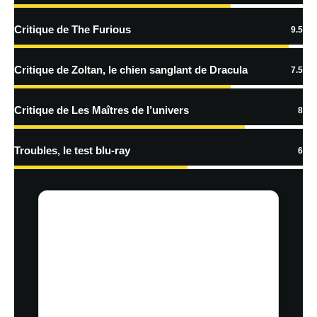
En savoir
plus sur la façon dont les données de vos commentaires sont
Critique de The Furious
9.5
traitées
Critique de Zoltan, le chien sanglant de Dracula
7.5
Critique de Les Maîtres de l’univers
8
Troubles, le test blu-ray
6