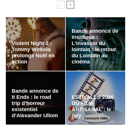
Bande annonce de
Insidious :
Violent Night 2 :
L’invasion du
Tommy Wirkola
lointain : le retour
prolonge Noël en
du Lointain au
action
cinéma
Bande annonce de
It Ends : le road
ESTIVALES 2026
trip d’horreur
DU FILM
existentiel
ARTISANAL : le
d’Alexander Ullom
jury