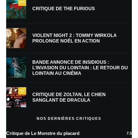
9.5
CRITIQUE DE THE FURIOUS
Nom
*
VIOLENT NIGHT 2 : TOMMY WIRKOLA
PROLONGE NOËL EN ACTION
E-mail
*
Site web
BANDE ANNONCE DE INSIDIOUS :
L’INVASION DU LOINTAIN : LE RETOUR DU
LOINTAIN AU CINÉMA
Enregistrer mon nom, mon e-mail et mon site dans le navigateur pour
mon prochain commentaire.
7.5
Prévenez-moi de tous les nouveaux commentaires par e-mail.
CRITIQUE DE ZOLTAN, LE CHIEN
SANGLANT DE DRACULA
Prévenez-moi de tous les nouveaux articles par e-mail.
NOS DERNIÈRES CRITIQUES
Critique de Le Monstre du placard
7.5