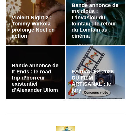
Bande annonce de
Insidious :
Violent Night 2 :
L’invasion du
Tommy Wirkola
lointain : le retour
prolonge Noël en
du Lointain au
action
cinéma
Bande annonce de
It Ends : le road
ESTIVALES 2026
trip d’horreur
DU FILM
existentiel
ARTISANAL : le
d’Alexander Ullom
jury