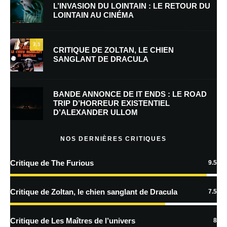
L’INVASION DU LOINTAIN : LE RETOUR DU
LOINTAIN AU CINÉMA
E-mail
*
Site web
7.5
CRITIQUE DE ZOLTAN, LE CHIEN
SANGLANT DE DRACULA
Enregistrer mon nom, mon e-mail et mon site dans le navigateur pour
mon prochain commentaire.
BANDE ANNONCE DE IT ENDS : LE ROAD
Prévenez-moi de tous les nouveaux commentaires par e-mail.
TRIP D’HORREUR EXISTENTIEL
D’ALEXANDER ULLOM
Prévenez-moi de tous les nouveaux articles par e-mail.
NOS DERNIÈRES CRITIQUES
Critique de The Furious
9.5
En savoir
plus sur la façon dont les données de vos commentaires sont
Critique de Zoltan, le chien sanglant de Dracula
7.5
traitées
Critique de Les Maîtres de l’univers
8