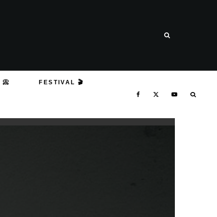
 📀
FESTIVAL 🎬