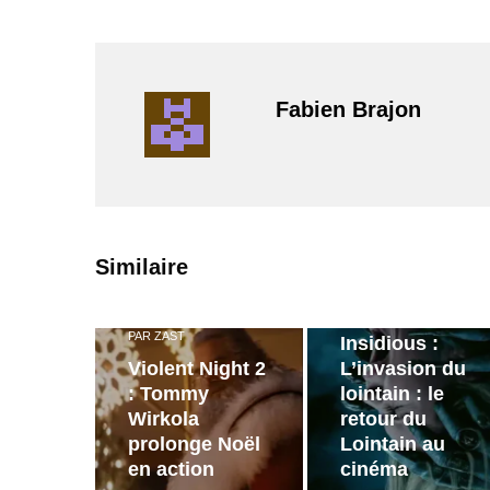
Fabien Brajon
PAR
ZAST
Similaire
Bande
annonce de
PAR
ZAST
Insidious :
Violent Night 2
L’invasion du
: Tommy
lointain : le
Wirkola
retour du
prolonge Noël
Lointain au
en action
cinéma