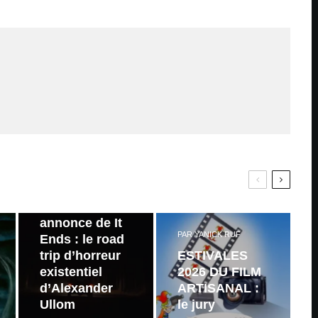
PAR
ZAST
Bande
annonce de It
PAR
YANICK RUF
Ends : le road
trip d’horreur
ESTIVALES
existentiel
2026 DU FILM
d’Alexander
ARTISANAL :
Ullom
le jury