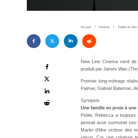
Accueil
Cinéma
Trailer du film
New Line
Cinema
vient de 
produit par James Wan (
The
Premier long-métrage réali
Palmer, Gabriel Bateman, Al
Synopsis
Une famille en proie à une 
Petite, Rebecca a toujours 
pensait avoir surmonté ses t
Martin d’être victime des m
raison. Car une créature t