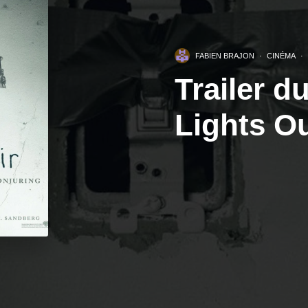
FABIEN BRAJON
·
CINÉMA
·
Trailer d
Lights O