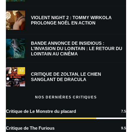
Nom
*
VIOLENT NIGHT 2 : TOMMY WIRKOLA
PROLONGE NOËL EN ACTION
E-mail
*
Site web
BANDE ANNONCE DE INSIDIOUS :
L’INVASION DU LOINTAIN : LE RETOUR DU
LOINTAIN AU CINÉMA
Enregistrer mon nom, mon e-mail et mon site dans le navigateur pour
mon prochain commentaire.
7.5
Prévenez-moi de tous les nouveaux commentaires par e-mail.
CRITIQUE DE ZOLTAN, LE CHIEN
SANGLANT DE DRACULA
Prévenez-moi de tous les nouveaux articles par e-mail.
NOS DERNIÈRES CRITIQUES
Critique de Le Monstre du placard
7.5
En savoir
plus sur la façon dont les données de vos commentaires sont
Critique de The Furious
9.5
traitées