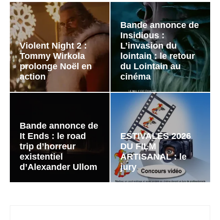
Bande annonce de
Insidious :
Violent Night 2 :
L’invasion du
Tommy Wirkola
lointain : le retour
prolonge Noël en
du Lointain au
action
cinéma
Bande annonce de
It Ends : le road
ESTIVALES 2026
trip d’horreur
DU FILM
existentiel
ARTISANAL : le
d’Alexander Ullom
jury