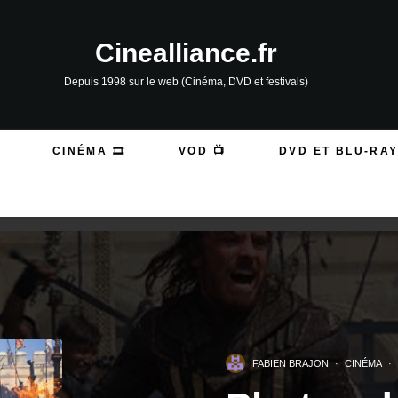
Cinealliance.fr
Depuis 1998 sur le web (Cinéma, DVD et festivals)
CINÉMA 🎞️
VOD 📺
DVD ET BLU-RAY
FABIEN BRAJON
·
CINÉMA
·