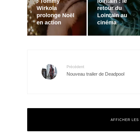
: Tommy
lointain : le
Wirkola
retour du
prolonge Noël
Lointain au
en action
cinéma
Précédent
Nouveau trailer de Deadpool
AFFICHER LES