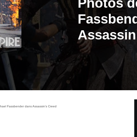
Photos d
Fassbend
Assassin
hael Fassbender dans Assassin’s Creed