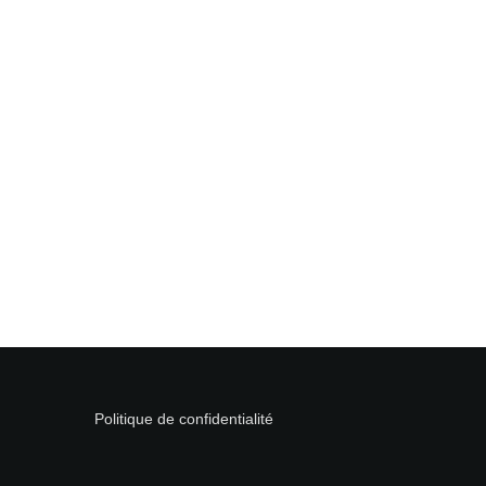
Laisser un commentaire
Votre adresse e-mail ne sera pas publiée.
Les champs obligatoires
Commentaire
*
Nom
*
Politique de confidentialité
E-mail
*