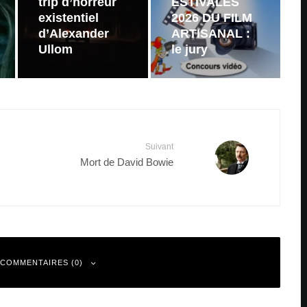
trip d’horreur
ESTIVALES
existentiel
2026 DU FILM
d’Alexander
ARTISANAL :
Ullom
le jury
Suivant
Mort de David Bowie
 COMMENTAIRES (0)