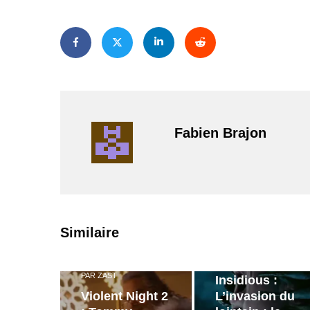
Fabien Brajon
PAR
ZAST
Similaire
Bande
annonce de
PAR
ZAST
Insidious :
Violent Night 2
L’invasion du