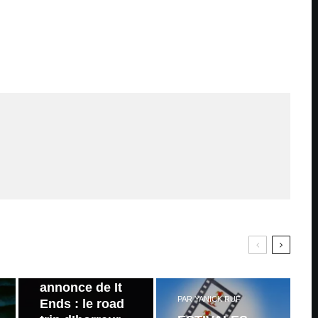
PAR
ZAST
Bande
annonce de It
PAR
YANICK RUF
Ends : le road