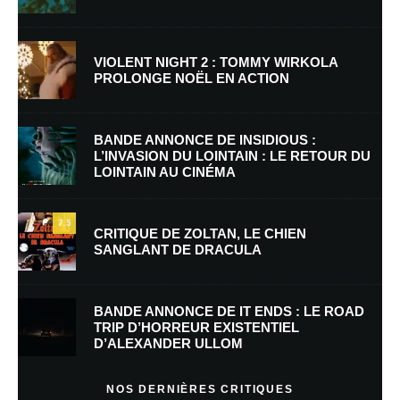
VIOLENT NIGHT 2 : TOMMY WIRKOLA
PROLONGE NOËL EN ACTION
Nom
*
BANDE ANNONCE DE INSIDIOUS :
L’INVASION DU LOINTAIN : LE RETOUR DU
LOINTAIN AU CINÉMA
E-mail
*
Site web
7.5
CRITIQUE DE ZOLTAN, LE CHIEN
SANGLANT DE DRACULA
Enregistrer mon nom, mon e-mail et mon site dans le navigateur pour
mon prochain commentaire.
BANDE ANNONCE DE IT ENDS : LE ROAD
Prévenez-moi de tous les nouveaux commentaires par e-mail.
TRIP D’HORREUR EXISTENTIEL
D’ALEXANDER ULLOM
Prévenez-moi de tous les nouveaux articles par e-mail.
NOS DERNIÈRES CRITIQUES