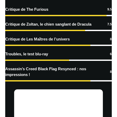
Critique de The Furious
9.5
En savoir
plus sur la façon dont les données de vos commentaires sont
Critique de Zoltan, le chien sanglant de Dracula
7.5
traitées
Critique de Les Maîtres de l’univers
8
Troubles, le test blu-ray
6
Assassin’s Creed Black Flag Resynced : nos
8
impressions !