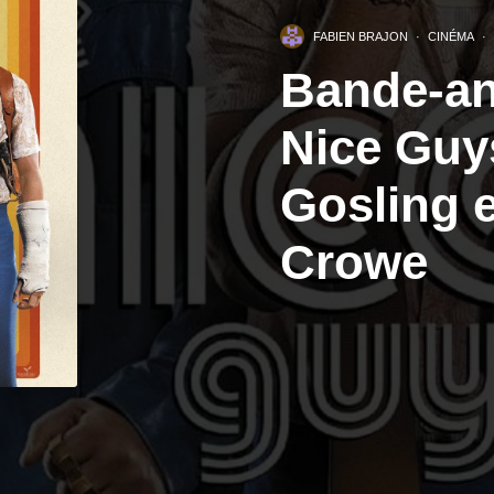
FABIEN BRAJON
·
CINÉMA
·
Bande-an
Nice Guy
Gosling e
Crowe