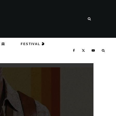
 📀
FESTIVAL 🎬