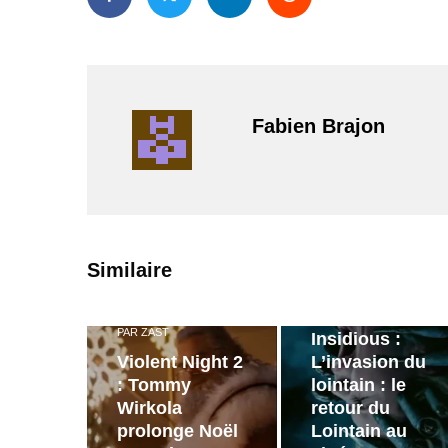
Fabien Brajon
PAR
ZAST
Similaire
Bande
annonce de
PAR
ZAST
Insidious :
Violent Night 2
L’invasion du
: Tommy
lointain : le
Wirkola
retour du
prolonge Noël
Lointain au