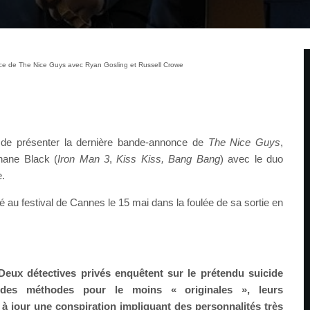
e de The Nice Guys avec Ryan Gosling et Russell Crowe
t de présenter la dernière bande-annonce de
The Nice Guys
,
hane Black (
Iron Man 3
,
Kiss Kiss, Bang Bang
) avec le duo
.
 au festival de Cannes le 15 mai dans la foulée de sa sortie en
eux détectives privés enquêtent sur le prétendu suicide
é des méthodes pour le moins « originales », leurs
 à jour une conspiration impliquant des personnalités très