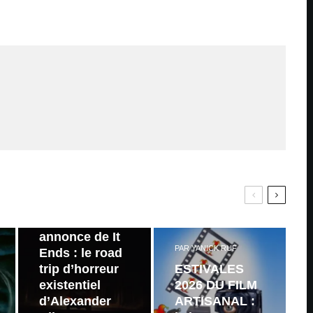
PAR
ZAST
Bande
annonce de It
PAR
YANICK RUF
Ends : le road
trip d’horreur
ESTIVALES
existentiel
2026 DU FILM
d’Alexander
ARTISANAL :