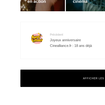
en action
cinéma
Précédent
Joyeux anniversaire
Cinealliance.fr : 18 ans déjà
AFFICHER LES
Laisser un commentaire