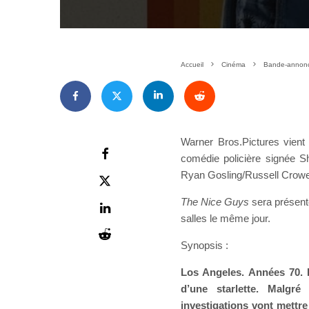
Accueil
Cinéma
Bande-annonc
Warner Bros.Pictures vien
comédie policière signée S
Ryan Gosling/Russell Crowe
The Nice Guys
sera présenté
salles le même jour.
Synopsis :
Los Angeles. Années 70. D
d’une starlette. Malgr
investigations vont mettre