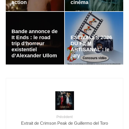
action
cinéma
Bande annonce de
It Ends : le road
ESTIVALES 2026
trip d’horreur
DU FILM
existentiel
ARTISANAL : le
d’Alexander Ullom
jury
Précédent
Extrait de Crimson Peak de Guillermo del Toro