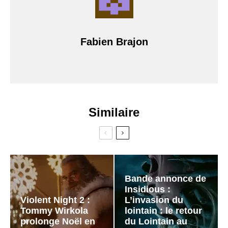
Fabien Brajon
Similaire
Bande annonce de
Insidious :
Violent Night 2 :
L’invasion du
Tommy Wirkola
lointain : le retour
prolonge Noël en
du Lointain au