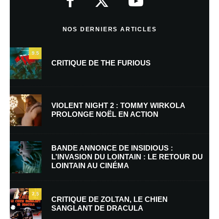
Commentaire
*
NOS DERNIERS ARTICLES
9.5
CRITIQUE DE THE FURIOUS
VIOLENT NIGHT 2 : TOMMY WIRKOLA
PROLONGE NOËL EN ACTION
Nom
*
BANDE ANNONCE DE INSIDIOUS :
L’INVASION DU LOINTAIN : LE RETOUR DU
LOINTAIN AU CINÉMA
E-mail
*
Site web
7.5
CRITIQUE DE ZOLTAN, LE CHIEN
SANGLANT DE DRACULA
Enregistrer mon nom, mon e-mail et mon site dans le navigateur pour