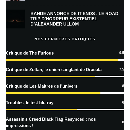
mon prochain commentaire.
BANDE ANNONCE DE IT ENDS : LE ROAD
Prévenez-moi de tous les nouveaux commentaires par e-mail.
TRIP D’HORREUR EXISTENTIEL
D’ALEXANDER ULLOM
Prévenez-moi de tous les nouveaux articles par e-mail.
NOS DERNIÈRES CRITIQUES
Critique de The Furious
9.5
En savoir
plus sur la façon dont les données de vos commentaires sont
Critique de Zoltan, le chien sanglant de Dracula
7.5
traitées
Critique de Les Maîtres de l’univers
8
Troubles, le test blu-ray
6
Assassin’s Creed Black Flag Resynced : nos
8
impressions !