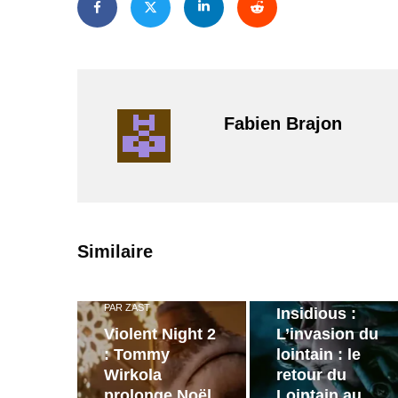
Fabien Brajon
PAR
ZAST
Similaire
Bande
annonce de
PAR
ZAST
Insidious :
Violent Night 2
L’invasion du
: Tommy
lointain : le
Wirkola
retour du
prolonge Noël
Lointain au