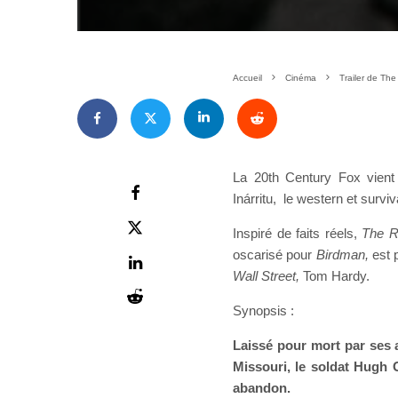
Accueil
Cinéma
Trailer de Th
La 20th Century Fox vient 
Inárritu, le western et survi
Inspiré de faits réels,
The R
oscarisé pour
Birdman,
est 
Wall Street,
Tom Hardy.
Synopsis :
Laissé pour mort par ses 
Missouri, le soldat Hugh 
abandon.