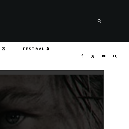
 📀
FESTIVAL 🎬