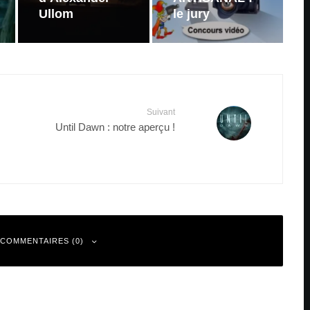
Ullom
le jury
Suivant
Until Dawn : notre aperçu !
 COMMENTAIRES (0)