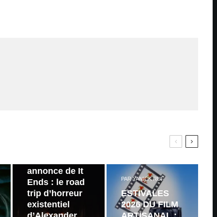
PAR
ZAST
Bande
annonce de It
PAR
YANICK RUF
Ends : le road
trip d’horreur
ESTIVALES
existentiel
2026 DU FILM
d’Alexander
ARTISANAL :