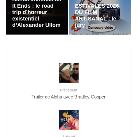
It Ends : le road
ESTIVALES 2026
trip d’horreur
DU FILM
existentiel
ARTISANAL : le
d’Alexander Ullom
jury
Précédent
Trailer de Aloha avec Bradley Cooper
Suivant