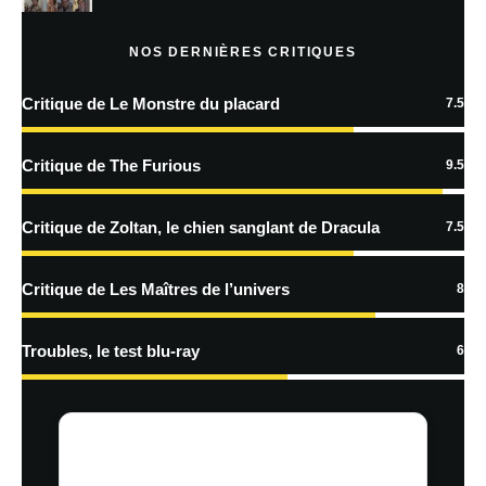
Prévenez-moi de tous les nouveaux articles par e-mail.
NOS DERNIÈRES CRITIQUES
Critique de Le Monstre du placard
7.5
En savoir
plus sur la façon dont les données de vos commentaires sont
Critique de The Furious
9.5
traitées
Critique de Zoltan, le chien sanglant de Dracula
7.5
Critique de Les Maîtres de l’univers
8
Troubles, le test blu-ray
6