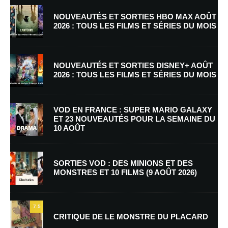
NOUVEAUTÉS ET SORTIES HBO MAX AOÛT
2026 : TOUS LES FILMS ET SÉRIES DU MOIS
NOUVEAUTÉS ET SORTIES DISNEY+ AOÛT
2026 : TOUS LES FILMS ET SÉRIES DU MOIS
Nom
*
VOD EN FRANCE : SUPER MARIO GALAXY
ET 23 NOUVEAUTÉS POUR LA SEMAINE DU
10 AOÛT
E-mail
*
Site web
SORTIES VOD : DES MINIONS ET DES
MONSTRES ET 10 FILMS (9 AOÛT 2026)
Enregistrer mon nom, mon e-mail et mon site dans le navigateur pour
mon prochain commentaire.
7.5
Prévenez-moi de tous les nouveaux commentaires par e-mail.
CRITIQUE DE LE MONSTRE DU PLACARD