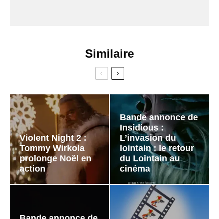
Similaire
Bande annonce de
Insidious :
Violent Night 2 :
L’invasion du
Tommy Wirkola
lointain : le retour
prolonge Noël en
du Lointain au
action
cinéma
Bande annonce de