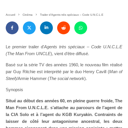
Accueil
Cinéma
Trailer d’Agents très spéciaux – Code U.N.C.L.E
Le premier trailer d’
Agents très spéciaux – Code U.N.C.L.E
(The Man From UNCLE
), vient d’être diffusé.
Basé sur la série TV des années 1960, le nouveau film réalisé
par Guy Ritchie est interprété par le duo
Henry Cavill
(
Man of
Steel
)/Armie Hammer (
The social network
).
Synopsis
Situé au début des années 60, en pleine guerre froide, The
Man From U.N.C.L.E. s’attache au parcours de l’agent de
la CIA Solo et à l’agent du KGB Kuryakin. Contraints de
laisser de côté leur antagonisme ancestral, les deux