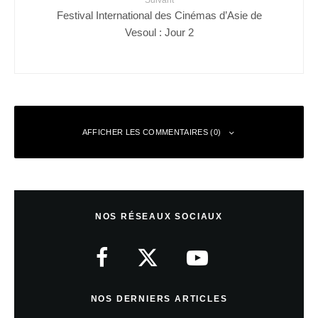
Festival International des Cinémas d’Asie de
Vesoul : Jour 2
AFFICHER LES COMMENTAIRES (0)
Laisser un commentaire
NOS RÉSEAUX SOCIAUX
Votre adresse e-mail ne sera pas publiée.
Les champs obligatoires sont
indiqués avec
*
Commentaire
*
NOS DERNIERS ARTICLES