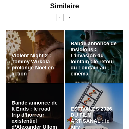
Similaire
Bande annonce de
Insidious :
Violent Night 2 :
L’invasion du
Tommy Wirkola
lointain : le retour
prolonge Noël en
du Lointain au
action
cinéma
Bande annonce de
It Ends : le road
ESTIVALES 2026
trip d’horreur
DU FILM
existentiel
ARTISANAL : le
d’Alexander Ullom
jury