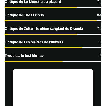
Critique de Le Monstre du placard
7.5
En savoir
plus sur la façon dont les données de vos commentaires sont
Critique de The Furious
9.5
traitées
Critique de Zoltan, le chien sanglant de Dracula
7.5
Critique de Les Maîtres de l’univers
8
Troubles, le test blu-ray
6