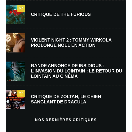
9.5
CRITIQUE DE THE FURIOUS
Nom
*
VIOLENT NIGHT 2 : TOMMY WIRKOLA
PROLONGE NOËL EN ACTION
E-mail
*
Site web
BANDE ANNONCE DE INSIDIOUS :
L’INVASION DU LOINTAIN : LE RETOUR DU
LOINTAIN AU CINÉMA
Enregistrer mon nom, mon e-mail et mon site dans le navigateur pour
mon prochain commentaire.
7.5
Prévenez-moi de tous les nouveaux commentaires par e-mail.
CRITIQUE DE ZOLTAN, LE CHIEN
SANGLANT DE DRACULA
Prévenez-moi de tous les nouveaux articles par e-mail.
NOS DERNIÈRES CRITIQUES