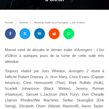
Accueil
Cinéma
Nouveau trailer pour Avengers : L’ère d’Ultron
Marvel vient de dévoiler le dernier trailer d’
Avengers : L’ère
d’Ultron
à quelques jours de la sortie de cette suite très
attendue.
Toujours réalisé par Joss Whedon,
Avengers 2
réunit à
l’affiche Robert Downey Jr. (Iron Man), Chris Evans (Captain
America), Chris Hemsworth (Thor), Mark Ruffalo (Hulk),
Scarlett Johansson (Black Widow), Jeremy Renner
(Hawkeye), Samuel L.Jackson (Nick Fury), Don Cheadle
(James Rhodes/War Machine), Stellan Skarsgård (Erik
Selvig), Elizabeth Olsen (Wanda Maximoff), Aaron Taylor-