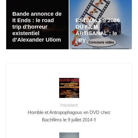
Bande annonce de
It Ends : le road
ESTIVALES 2026
trip d’horreur
DU FILM
existentiel
ARTISANAL : le
d’Alexander Ullom
jury
Précédent
Horrible et Antropophagous en DVD chez
Bachfilms le 9 juillet 2014 !!