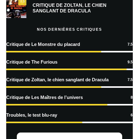
7.5
Prévenez-moi de tous les nouveaux commentaires par e-mail.
CRITIQUE DE ZOLTAN, LE CHIEN
SANGLANT DE DRACULA
Prévenez-moi de tous les nouveaux articles par e-mail.
NOS DERNIÈRES CRITIQUES
Critique de Le Monstre du placard
7.5
En savoir
plus sur la façon dont les données de vos commentaires sont
Critique de The Furious
9.5
traitées
Critique de Zoltan, le chien sanglant de Dracula
7.5
Critique de Les Maîtres de l’univers
8
Troubles, le test blu-ray
6