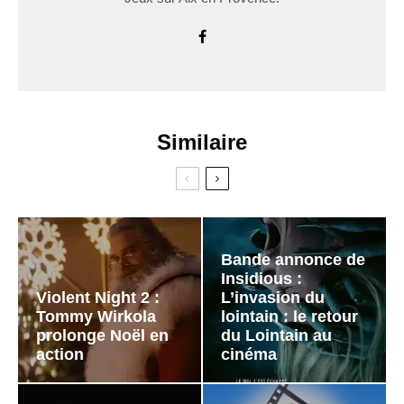
Similaire
Bande annonce de
Insidious :
Violent Night 2 :
L’invasion du
Tommy Wirkola
lointain : le retour
prolonge Noël en
du Lointain au
action
cinéma