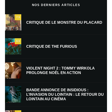
NOS DERNIERS ARTICLES
7.5
CRITIQUE DE LE MONSTRE DU PLACARD
9.5
CRITIQUE DE THE FURIOUS
Nom
*
VIOLENT NIGHT 2 : TOMMY WIRKOLA
PROLONGE NOËL EN ACTION
E-mail
*
Site web
BANDE ANNONCE DE INSIDIOUS :
L’INVASION DU LOINTAIN : LE RETOUR DU
LOINTAIN AU CINÉMA
Enregistrer mon nom, mon e-mail et mon site dans le navigateur pour
mon prochain commentaire.