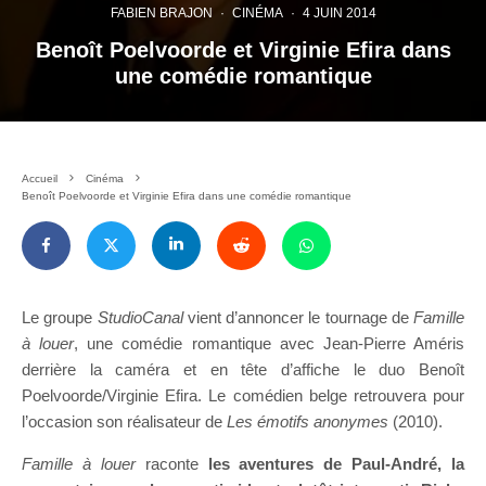
FABIEN BRAJON
·
CINÉMA
·
4 JUIN 2014
Benoît Poelvoorde et Virginie Efira dans
une comédie romantique
Accueil
Cinéma
Benoît Poelvoorde et Virginie Efira dans une comédie romantique
Le groupe
StudioCanal
vient d’annoncer le tournage de
Famille
à louer
, une comédie romantique avec Jean-Pierre Améris
derrière la caméra et en tête d’affiche le duo Benoît
Poelvoorde/Virginie Efira. Le comédien belge retrouvera pour
l’occasion son réalisateur de
Les émotifs anonymes
(2010).
Famille à louer
raconte
les aventures de Paul-André, la