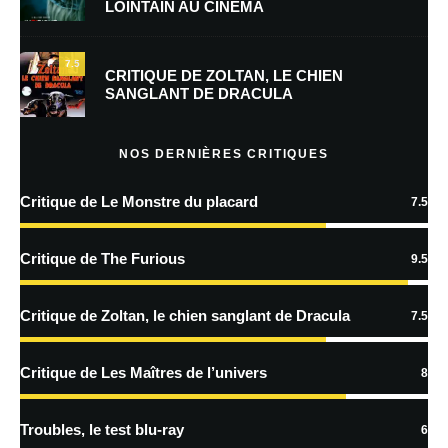
LOINTAIN AU CINÉMA
Enregistrer mon nom, mon e-mail et mon site dans le navigateur pour
mon prochain commentaire.
7.5
Prévenez-moi de tous les nouveaux commentaires par e-mail.
CRITIQUE DE ZOLTAN, LE CHIEN
SANGLANT DE DRACULA
Prévenez-moi de tous les nouveaux articles par e-mail.
NOS DERNIÈRES CRITIQUES
Critique de Le Monstre du placard
7.5
En savoir
plus sur la façon dont les données de vos commentaires sont
Critique de The Furious
9.5
traitées
Critique de Zoltan, le chien sanglant de Dracula
7.5
Critique de Les Maîtres de l’univers
8
Troubles, le test blu-ray
6