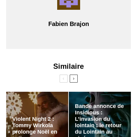
Fabien Brajon
Similaire
Bande annonce de
Insidious :
Violent Night 2 :
L’invasion du
Tommy Wirkola
lointain : le retour
prolonge Noël en
du Lointain au