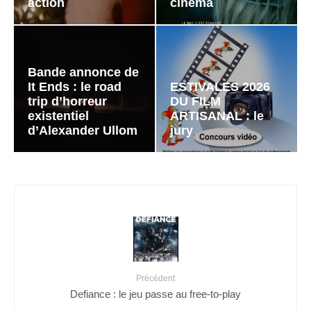
action
cinéma
Bande annonce de
It Ends : le road
ESTIVALES 2026
trip d’horreur
DU FILM
existentiel
ARTISANAL : le
d’Alexander Ullom
jury
Précédent
Defiance : le jeu passe au free-to-play