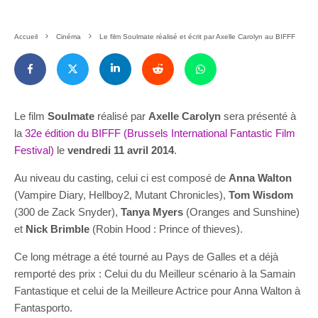
Accueil
Cinéma
Le film Soulmate réalisé et écrit par Axelle Carolyn au BIFFF
Le film
Soulmate
réalisé par
Axelle Carolyn
sera présenté à
la
32e édition du BIFFF (Brussels International Fantastic Film
Festival)
le
vendredi 11 avril 2014
.
Au niveau du casting, celui ci est composé de
Anna Walton
(Vampire Diary, Hellboy2, Mutant Chronicles),
Tom Wisdom
(300 de Zack Snyder),
Tanya Myers
(Oranges and Sunshine)
et
Nick Brimble
(Robin Hood : Prince of thieves).
Ce long métrage a été tourné au Pays de Galles et a déjà
remporté des prix : Celui du du Meilleur scénario à la Samain
Fantastique et celui de la Meilleure Actrice pour Anna Walton à
Fantasporto.