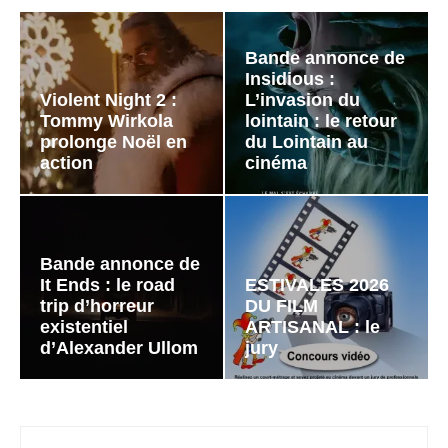
Bande annonce de
Insidious :
Violent Night 2 :
L’invasion du
Tommy Wirkola
lointain : le retour
prolonge Noël en
du Lointain au
action
cinéma
Bande annonce de
It Ends : le road
ESTIVALES 2026
trip d’horreur
DU FILM
existentiel
ARTISANAL : le
d’Alexander Ullom
jury