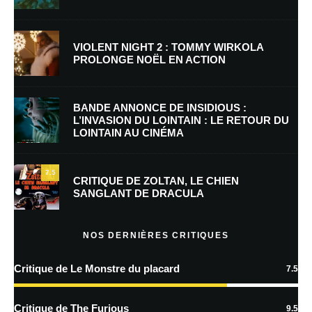
Nom
*
VIOLENT NIGHT 2 : TOMMY WIRKOLA
PROLONGE NOËL EN ACTION
E-mail
*
Site web
BANDE ANNONCE DE INSIDIOUS :
L’INVASION DU LOINTAIN : LE RETOUR DU
LOINTAIN AU CINÉMA
Enregistrer mon nom, mon e-mail et mon site dans le navigateur pour
mon prochain commentaire.
7.5
Prévenez-moi de tous les nouveaux commentaires par e-mail.
CRITIQUE DE ZOLTAN, LE CHIEN
SANGLANT DE DRACULA
Prévenez-moi de tous les nouveaux articles par e-mail.
NOS DERNIÈRES CRITIQUES
Critique de Le Monstre du placard
7.5
En savoir
plus sur la façon dont les données de vos commentaires sont
Critique de The Furious
9.5