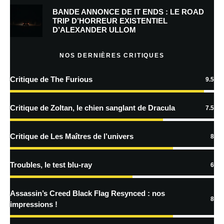
BANDE ANNONCE DE IT ENDS : LE ROAD
Prévenez-moi de tous les nouveaux commentaires par e-mail.
TRIP D’HORREUR EXISTENTIEL
D’ALEXANDER ULLOM
Prévenez-moi de tous les nouveaux articles par e-mail.
NOS DERNIÈRES CRITIQUES
Critique de The Furious
9.5
En savoir
plus sur la façon dont les données de vos commentaires sont
Critique de Zoltan, le chien sanglant de Dracula
7.5
traitées
Critique de Les Maîtres de l’univers
8
Troubles, le test blu-ray
6
Assassin’s Creed Black Flag Resynced : nos
8
impressions !