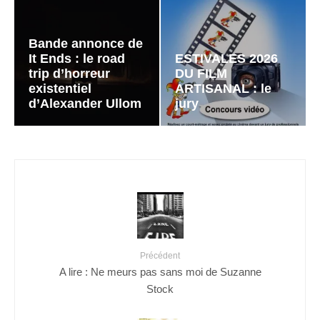
Bande annonce de
It Ends : le road
ESTIVALES 2026
trip d’horreur
DU FILM
existentiel
ARTISANAL : le
d’Alexander Ullom
jury
Précédent
A lire : Ne meurs pas sans moi de Suzanne
Stock