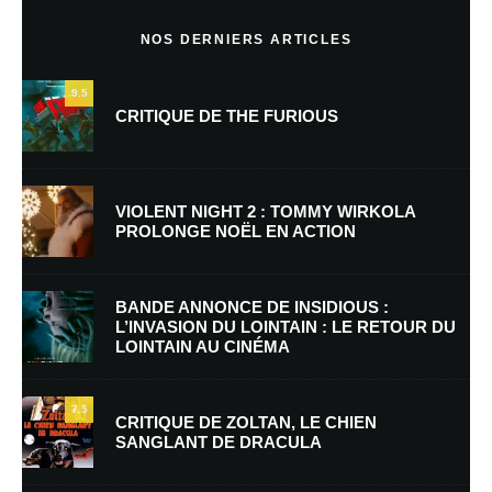
Commentaire
*
NOS DERNIERS ARTICLES
9.5
CRITIQUE DE THE FURIOUS
VIOLENT NIGHT 2 : TOMMY WIRKOLA
PROLONGE NOËL EN ACTION
Nom
*
BANDE ANNONCE DE INSIDIOUS :
L’INVASION DU LOINTAIN : LE RETOUR DU
LOINTAIN AU CINÉMA
E-mail
*
Site web
7.5
CRITIQUE DE ZOLTAN, LE CHIEN
SANGLANT DE DRACULA
Enregistrer mon nom, mon e-mail et mon site dans le navigateur pour
mon prochain commentaire.