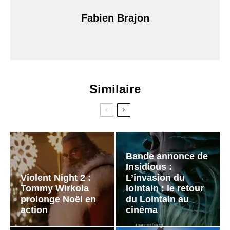
Fabien Brajon
Similaire
Bande annonce de
Insidious :
Violent Night 2 :
L’invasion du
Tommy Wirkola
lointain : le retour
prolonge Noël en
du Lointain au
action
cinéma