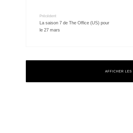
Précédent
La saison 7 de The Office (US) pour
le 27 mars
AFFICHER LES
Laisser un commentaire
Votre adresse e-mail ne sera pas publiée.
Les champs obligatoires
Commentaire
*