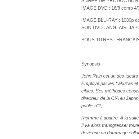
ANNÉE DE PRODUCTION :
IMAGE DVD : 16/9 comp 4/
IMAGE BLU-RAY : 1080p c
SON DVD : ANGLAIS, JAPO
SOUS-TITRES : FRANÇAI
Synopsis :
John Rain est un des tueurs 
Employé par les Yakuzas et
cibles. Ses méthodes consist
directeur de la CIA au Japo
public n°1,
l’homme à abattre. À la suite 
Il va alors transgresser toute
devienne un dommage collaté