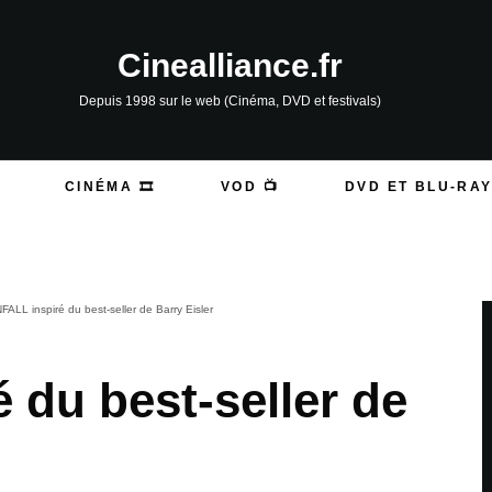
Cinealliance.fr
Depuis 1998 sur le web (Cinéma, DVD et festivals)
CINÉMA 🎞️
VOD 📺
DVD ET BLU-RAY
FALL inspiré du best-seller de Barry Eisler
 du best-seller de