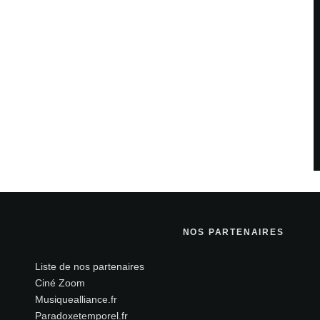
savoir plus sur la façon dont les données de vos
NOS PARTENAIRES
Liste de nos partenaires
Ciné Zoom
Musiquealliance.fr
Paradoxetemporel.fr