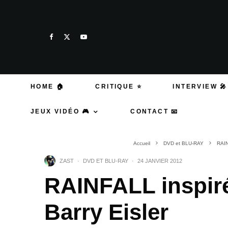
HOME 🏠
CRITIQUE ⭐
INTERVIEW 🎤
JEUX VIDÉO 🎮
CONTACT 📧
Accueil
DVD et BLU-RAY
RAIN
ZAST
·
DVD ET BLU-RAY
·
24 JANVIER 2012
RAINFALL inspiré
Barry Eisler