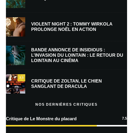
Nom
*
VIOLENT NIGHT 2 : TOMMY WIRKOLA
PROLONGE NOËL EN ACTION
E-mail
*
Site web
BANDE ANNONCE DE INSIDIOUS :
L’INVASION DU LOINTAIN : LE RETOUR DU
LOINTAIN AU CINÉMA
Enregistrer mon nom, mon e-mail et mon site dans le navigateur pour
mon prochain commentaire.
7.5
Prévenez-moi de tous les nouveaux commentaires par e-mail.
CRITIQUE DE ZOLTAN, LE CHIEN
SANGLANT DE DRACULA
Prévenez-moi de tous les nouveaux articles par e-mail.
NOS DERNIÈRES CRITIQUES
Critique de Le Monstre du placard
7.5
En savoir
plus sur la façon dont les données de vos commentaires sont