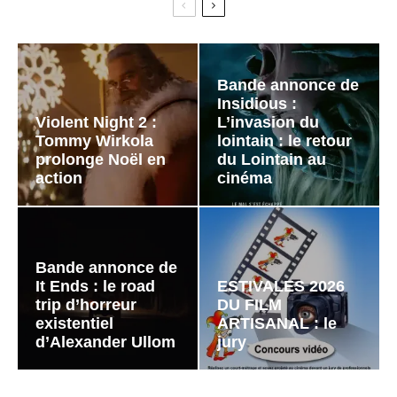
Bande annonce de
Insidious :
Violent Night 2 :
L’invasion du
Tommy Wirkola
lointain : le retour
prolonge Noël en
du Lointain au
action
cinéma
Bande annonce de
It Ends : le road
ESTIVALES 2026
trip d’horreur
DU FILM
existentiel
ARTISANAL : le
d’Alexander Ullom
jury