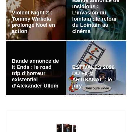
Bande annonce de
Insidious :
Violent Night 2 :
L’invasion du
Tommy Wirkola
lointain : le retour
prolonge Noël en
du Lointain au
action
cinéma
Bande annonce de
It Ends : le road
ESTIVALES 2026
trip d’horreur
DU FILM
existentiel
ARTISANAL : le
d’Alexander Ullom
jury