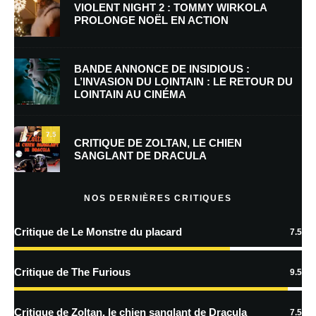
VIOLENT NIGHT 2 : TOMMY WIRKOLA
PROLONGE NOËL EN ACTION
E-mail
*
Site web
BANDE ANNONCE DE INSIDIOUS :
L’INVASION DU LOINTAIN : LE RETOUR DU
LOINTAIN AU CINÉMA
Enregistrer mon nom, mon e-mail et mon site dans le navigateur pour
mon prochain commentaire.
7.5
Prévenez-moi de tous les nouveaux commentaires par e-mail.
CRITIQUE DE ZOLTAN, LE CHIEN
SANGLANT DE DRACULA
Prévenez-moi de tous les nouveaux articles par e-mail.
NOS DERNIÈRES CRITIQUES
Critique de Le Monstre du placard
7.5
En savoir
plus sur la façon dont les données de vos commentaires sont
Critique de The Furious
9.5
traitées
Critique de Zoltan, le chien sanglant de Dracula
7.5