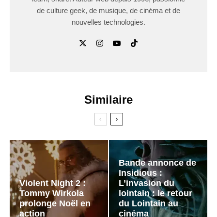
de culture geek, de musique, de cinéma et de
nouvelles technologies.
Similaire
Bande annonce de
Insidious :
Violent Night 2 :
L’invasion du
Tommy Wirkola
lointain : le retour
prolonge Noël en
du Lointain au
action
cinéma