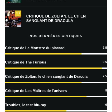
mon prochain commentaire.
7.5
Prévenez-moi de tous les nouveaux commentaires par e-mail.
CRITIQUE DE ZOLTAN, LE CHIEN
SANGLANT DE DRACULA
Prévenez-moi de tous les nouveaux articles par e-mail.
NOS DERNIÈRES CRITIQUES
Critique de Le Monstre du placard
7.5
En savoir
plus sur la façon dont les données de vos commentaires sont
Critique de The Furious
9.5
traitées
Critique de Zoltan, le chien sanglant de Dracula
7.5
Critique de Les Maîtres de l’univers
8
Troubles, le test blu-ray
6