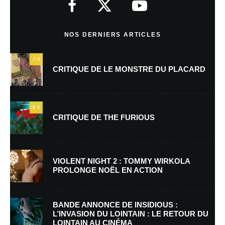
Commentaire
*
NOS DERNIERS ARTICLES
7.5
CRITIQUE DE LE MONSTRE DU PLACARD
9.5
CRITIQUE DE THE FURIOUS
Nom
*
VIOLENT NIGHT 2 : TOMMY WIRKOLA
PROLONGE NOËL EN ACTION
E-mail
*
Site web
BANDE ANNONCE DE INSIDIOUS :
L’INVASION DU LOINTAIN : LE RETOUR DU
LOINTAIN AU CINÉMA
Enregistrer mon nom, mon e-mail et mon site dans le navigateur pour