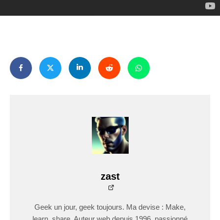
zast
Geek un jour, geek toujours. Ma devise : Make,
learn, share. Auteur web depuis 1996, passionné