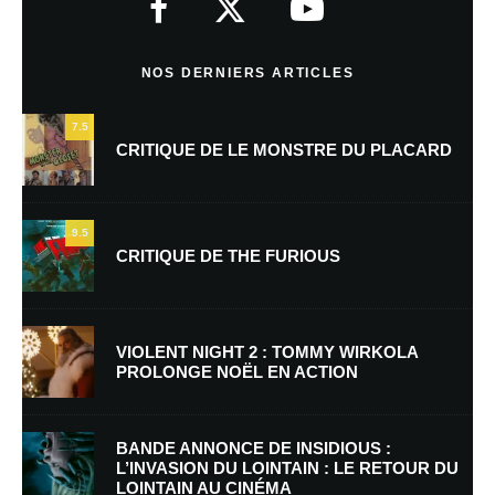
Commentaire
*
NOS DERNIERS ARTICLES
7.5
CRITIQUE DE LE MONSTRE DU PLACARD
9.5
CRITIQUE DE THE FURIOUS
Nom
*
VIOLENT NIGHT 2 : TOMMY WIRKOLA
PROLONGE NOËL EN ACTION
E-mail
*
Site web
BANDE ANNONCE DE INSIDIOUS :
L’INVASION DU LOINTAIN : LE RETOUR DU
LOINTAIN AU CINÉMA
Enregistrer mon nom, mon e-mail et mon site dans le navigateur pour