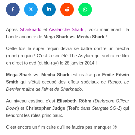
Après
Sharknado
et
Avalanche Shark
, voici maintenant la
bande annonce de
Mega Shark vs. Mecha Shark !
Cette fois le super requin devra se battre contre un mecha
(robot) requin ! C’est la société The Asylum qui sortira ce film
en direct to dvd (et blu-ray) le 28 janvier 2014 !
Mega Shark vs. Mecha Shark
est réalisé par
Emile Edwin
Smith
qui s’était occupé des effets spéciaux de
Rango, Le
Dernier maître de l’air
et
de Sharknado
.
Au niveau casting, c’est
Elisabeth Röhm
(
Darkroom,Officer
Down
) et
Christopher Judge
(Teal’c dans
Stargate SG-1
) qui
tiendront les rôles principaux.
C’est encore un film culte qu’il ne faudra pas manquer 🙂