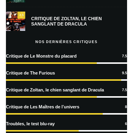
mon prochain commentaire.
7.5
Prévenez-moi de tous les nouveaux commentaires par e-mail.
CRITIQUE DE ZOLTAN, LE CHIEN
SANGLANT DE DRACULA
Prévenez-moi de tous les nouveaux articles par e-mail.
NOS DERNIÈRES CRITIQUES
Critique de Le Monstre du placard
7.5
En savoir
plus sur la façon dont les données de vos commentaires sont
Critique de The Furious
9.5
traitées
Critique de Zoltan, le chien sanglant de Dracula
7.5
Critique de Les Maîtres de l’univers
8
Troubles, le test blu-ray
6