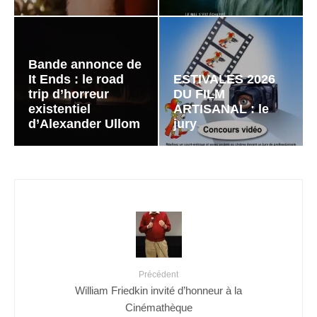
Bande annonce de
It Ends : le road
ESTIVALES 2026
trip d’horreur
DU FILM
existentiel
ARTISANAL : le
d’Alexander Ullom
jury
Précédent
William Friedkin invité d’honneur à la
Cinémathèque