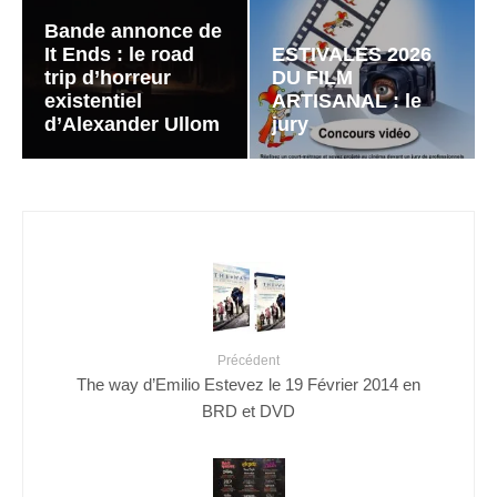
Bande annonce de
It Ends : le road
ESTIVALES 2026
trip d’horreur
DU FILM
existentiel
ARTISANAL : le
d’Alexander Ullom
jury
Précédent
The way d’Emilio Estevez le 19 Février 2014 en
BRD et DVD