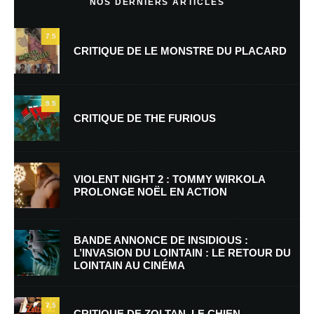
NOS DERNIERS ARTICLES
7.5
CRITIQUE DE LE MONSTRE DU PLACARD
9.5
CRITIQUE DE THE FURIOUS
Nom
*
VIOLENT NIGHT 2 : TOMMY WIRKOLA
PROLONGE NOËL EN ACTION
E-mail
*
Site web
BANDE ANNONCE DE INSIDIOUS :
L’INVASION DU LOINTAIN : LE RETOUR DU
LOINTAIN AU CINÉMA
Enregistrer mon nom, mon e-mail et mon site dans le navigateur pour
mon prochain commentaire.
7.5
Prévenez-moi de tous les nouveaux commentaires par e-mail.
CRITIQUE DE ZOLTAN, LE CHIEN