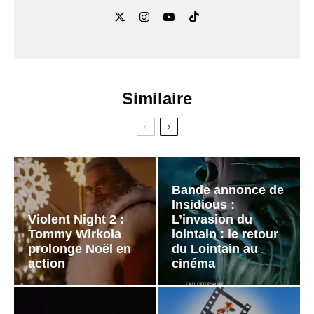
Similaire
Bande annonce de
Insidious :
Violent Night 2 :
L’invasion du
Tommy Wirkola
lointain : le retour
prolonge Noël en
du Lointain au
action
cinéma