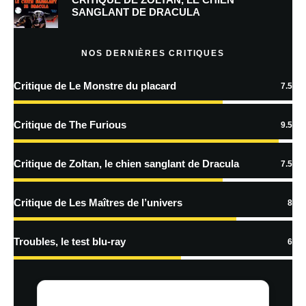
SANGLANT DE DRACULA
Prévenez-moi de tous les nouveaux articles par e-mail.
NOS DERNIÈRES CRITIQUES
Critique de Le Monstre du placard
7.5
En savoir
plus sur la façon dont les données de vos commentaires sont
Critique de The Furious
9.5
traitées
Critique de Zoltan, le chien sanglant de Dracula
7.5
Critique de Les Maîtres de l’univers
8
Troubles, le test blu-ray
6