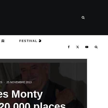
 📀
FESTIVAL 🎬
RS
·
25 NOVEMBRE 2013
es Monty
20.000 places