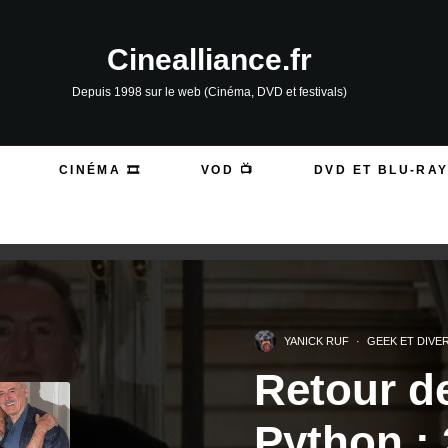
Cinealliance.fr
Depuis 1998 sur le web (Cinéma, DVD et festivals)
CINÉMA 🎞️
VOD 📺
DVD ET BLU-RAY
YANICK RUF
·
GEEK ET DIVE
Retour d
Python : 