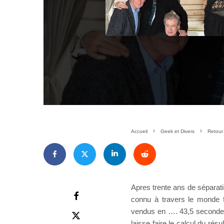
Accueil
Geek et Divers
Retour
Apres trente ans de séparati
connu à travers le monde fa
vendus en …. 43,5 secondes 
laisse faire le calcul du ré