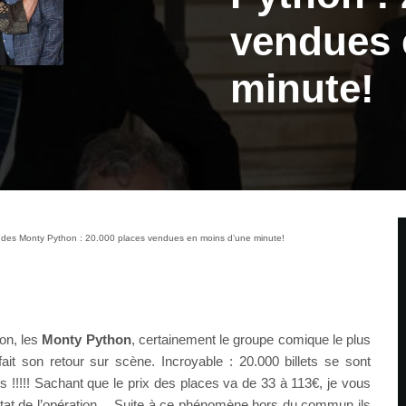
vendues 
minute!
 des Monty Python : 20.000 places vendues en moins d’une minute!
on, les
Monty Python
, certainement le groupe comique le plus
it son retour sur scène. Incroyable : 20.000 billets se sont
!!!!! Sachant que le prix des places va de 33 à 113€, je vous
sultat de l’opération… Suite à ce phénomène hors du commun ils