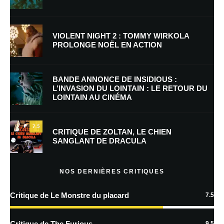
Nom
*
VIOLENT NIGHT 2 : TOMMY WIRKOLA
PROLONGE NOËL EN ACTION
E-mail
*
Site web
BANDE ANNONCE DE INSIDIOUS :
L’INVASION DU LOINTAIN : LE RETOUR DU
LOINTAIN AU CINÉMA
Enregistrer mon nom, mon e-mail et mon site dans le navigateur pour
mon prochain commentaire.
7.5
Prévenez-moi de tous les nouveaux commentaires par e-mail.
CRITIQUE DE ZOLTAN, LE CHIEN
SANGLANT DE DRACULA
Prévenez-moi de tous les nouveaux articles par e-mail.
NOS DERNIÈRES CRITIQUES
Critique de Le Monstre du placard
7.5
En savoir
plus sur la façon dont les données de vos commentaires sont
Critique de The Furious
9.5