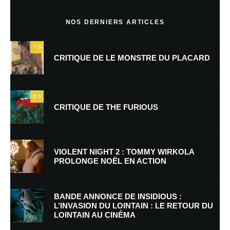
Commentaire
*
NOS DERNIERS ARTICLES
7.5
CRITIQUE DE LE MONSTRE DU PLACARD
9.5
CRITIQUE DE THE FURIOUS
Nom
*
VIOLENT NIGHT 2 : TOMMY WIRKOLA
PROLONGE NOËL EN ACTION
E-mail
*
Site web
BANDE ANNONCE DE INSIDIOUS :
L’INVASION DU LOINTAIN : LE RETOUR DU
LOINTAIN AU CINÉMA
Enregistrer mon nom, mon e-mail et mon site dans le navigateur pour
mon prochain commentaire.