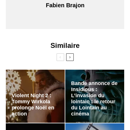
Fabien Brajon
Similaire
Bande annonce de
Insidious :
Violent Night 2 :
L’invasion du
Tommy Wirkola
lointain : le retour
prolonge Noël en
du Lointain au
action
cinéma