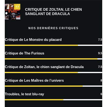
7.5
Prévenez-moi de tous les nouveaux commentaires par e-mail.
CRITIQUE DE ZOLTAN, LE CHIEN
SANGLANT DE DRACULA
Prévenez-moi de tous les nouveaux articles par e-mail.
NOS DERNIÈRES CRITIQUES
Critique de Le Monstre du placard
7.5
En savoir
plus sur la façon dont les données de vos commentaires sont
Critique de The Furious
9.5
traitées
Critique de Zoltan, le chien sanglant de Dracula
7.5
Critique de Les Maîtres de l’univers
8
Troubles, le test blu-ray
6