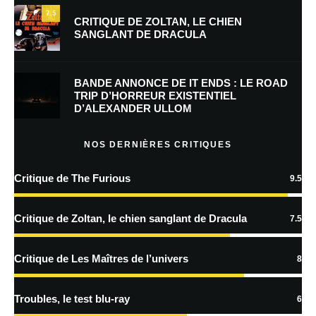
7.5
CRITIQUE DE ZOLTAN, LE CHIEN
SANGLANT DE DRACULA
Enregistrer mon nom, mon e-mail et mon site dans le navigateur pour
mon prochain commentaire.
BANDE ANNONCE DE IT ENDS : LE ROAD
Prévenez-moi de tous les nouveaux commentaires par e-mail.
TRIP D’HORREUR EXISTENTIEL
D’ALEXANDER ULLOM
Prévenez-moi de tous les nouveaux articles par e-mail.
NOS DERNIÈRES CRITIQUES
Critique de The Furious
9.5
En savoir
plus sur la façon dont les données de vos commentaires sont
Critique de Zoltan, le chien sanglant de Dracula
7.5
traitées
Critique de Les Maîtres de l’univers
8
Troubles, le test blu-ray
6