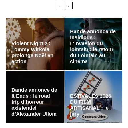
Bande annonce de
Insidious :
Violent Night 2 :
L’invasion du
Tommy Wirkola
lointain : le retour
prolonge Noël en
du Lointain au
action
cinéma
Bande annonce de
It Ends : le road
ESTIVALES 2026
trip d’horreur
DU FILM
existentiel
ARTISANAL : le
d’Alexander Ullom
jury