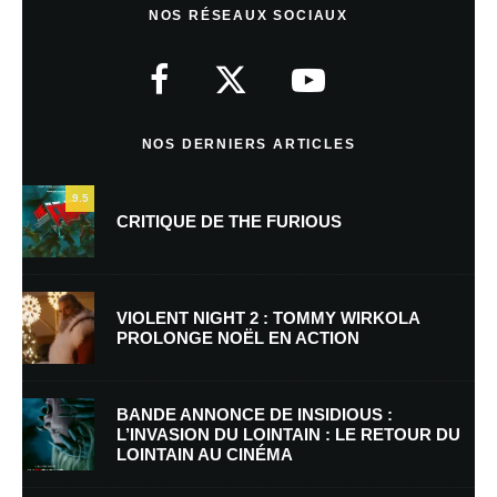
NOS RÉSEAUX SOCIAUX
Votre adresse e-mail ne sera pas publiée.
Les champs obligatoires sont
indiqués avec
*
Commentaire
*
NOS DERNIERS ARTICLES
9.5
CRITIQUE DE THE FURIOUS
VIOLENT NIGHT 2 : TOMMY WIRKOLA
PROLONGE NOËL EN ACTION
Nom
*
BANDE ANNONCE DE INSIDIOUS :
L’INVASION DU LOINTAIN : LE RETOUR DU
LOINTAIN AU CINÉMA
E-mail
*
Site web