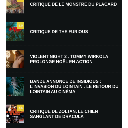
CRITIQUE DE LE MONSTRE DU PLACARD
9.5
CRITIQUE DE THE FURIOUS
Nom
*
VIOLENT NIGHT 2 : TOMMY WIRKOLA
PROLONGE NOËL EN ACTION
E-mail
*
Site web
BANDE ANNONCE DE INSIDIOUS :
L’INVASION DU LOINTAIN : LE RETOUR DU
LOINTAIN AU CINÉMA
Enregistrer mon nom, mon e-mail et mon site dans le navigateur pour
mon prochain commentaire.
7.5
Prévenez-moi de tous les nouveaux commentaires par e-mail.
CRITIQUE DE ZOLTAN, LE CHIEN
SANGLANT DE DRACULA
Prévenez-moi de tous les nouveaux articles par e-mail.