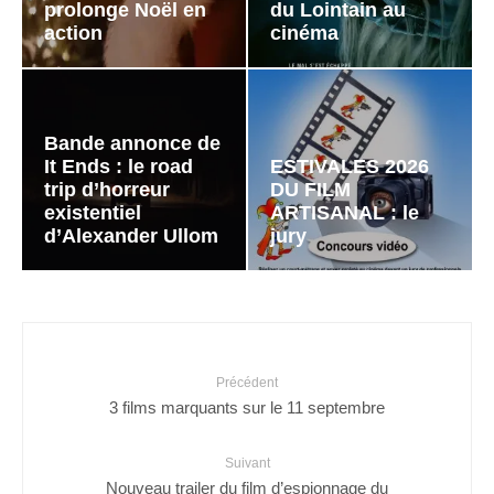
prolonge Noël en
du Lointain au
action
cinéma
Bande annonce de
It Ends : le road
ESTIVALES 2026
trip d’horreur
DU FILM
existentiel
ARTISANAL : le
d’Alexander Ullom
jury
Précédent
3 films marquants sur le 11 septembre
Suivant
Nouveau trailer du film d’espionnage du