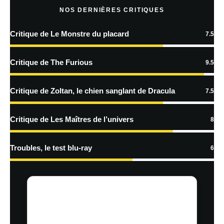
NOS DERNIÈRES CRITIQUES
Critique de Le Monstre du placard
7.5
En savoir
plus sur la façon dont les données de vos commentaires sont
Critique de The Furious
9.5
traitées
Critique de Zoltan, le chien sanglant de Dracula
7.5
Critique de Les Maîtres de l’univers
8
Troubles, le test blu-ray
6