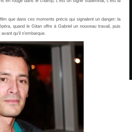
ns en rouge dans le champ, c’est un signe subliminal, c’est la
 film que dans ces moments précis qui signalent un danger: la
Opéra, quand le Gitan offre à Gabriel un nouveau travail, puis
t avant qu’il n’embarque.