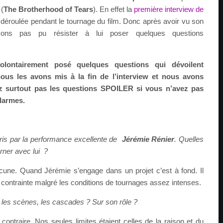
(
The Brotherhood of Tears
). En effet la
première interview de
t déroulée pendant le tournage du film. Donc après avoir vu son
vons pas pu résister à lui poser quelques questions
olontairement posé quelques questions qui dévoilent
 nous les avons mis à la fin de l’interview et nous avons
z surtout pas les questions SPOILER si vous n’avez pas
 larmes.
ris par la performance excellente de
Jérémie Rénier
. Quelles
urner avec lui ?
cune. Quand Jérémie s’engage dans un projet c’est à fond. Il
e contrainte malgré les conditions de tournages assez intenses.
ur les scènes, les cascades ? Sur son rôle ?
contraire. Nos seules limites étaient celles de la raison et du