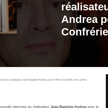
réalisate
Andrea po
Confréri
rview du réalisateur Jean-Baptiste Andrea pour le film la Confrérie des Larmes
uvelle interview du réalisateur
Jean-Baptiste Andrea
pour le