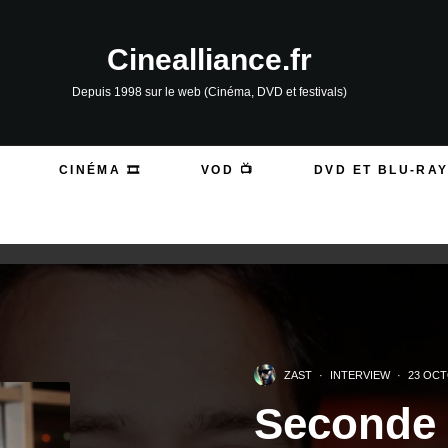
Cinealliance.fr
Depuis 1998 sur le web (Cinéma, DVD et festivals)
CINÉMA 🎞️
VOD 📺
DVD ET BLU-RAY
ZAST
·
INTERVIEW
·
23 OCT
Seconde 