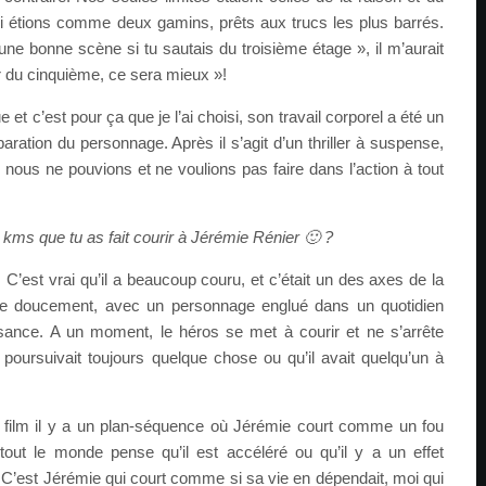
i étions comme deux gamins, prêts aux trucs les plus barrés.
it une bonne scène si tu sautais du troisième étage », il m’aurait
r du cinquième, ce sera mieux »!
 et c’est pour ça que je l’ai choisi, son travail corporel a été un
ration du personnage. Après il s’agit d’un thriller à suspense,
ous ne pouvions et ne voulions pas faire dans l’action à tout
 kms que tu as fait courir à Jérémie Rénier 🙂 ?
. C’est vrai qu’il a beaucoup couru, et c’était un des axes de la
ce doucement, avec un personnage englué dans un quotidien
ance. A un moment, le héros se met à courir et ne s’arrête
poursuivait toujours quelque chose ou qu’il avait quelqu’un à
 film il y a un plan-séquence où Jérémie court comme un fou
tout le monde pense qu’il est accéléré ou qu’il y a un effet
 C’est Jérémie qui court comme si sa vie en dépendait, moi qui