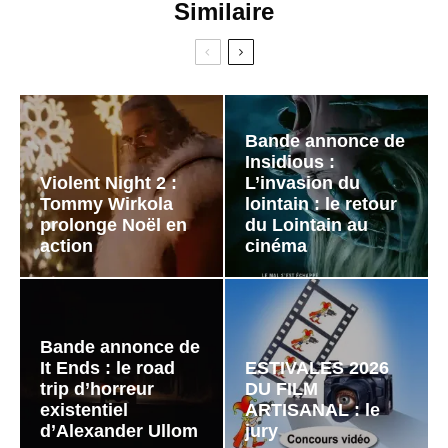
Similaire
Bande annonce de
Insidious :
Violent Night 2 :
L’invasion du
Tommy Wirkola
lointain : le retour
prolonge Noël en
du Lointain au
action
cinéma
Bande annonce de
It Ends : le road
ESTIVALES 2026
trip d’horreur
DU FILM
existentiel
ARTISANAL : le
d’Alexander Ullom
jury