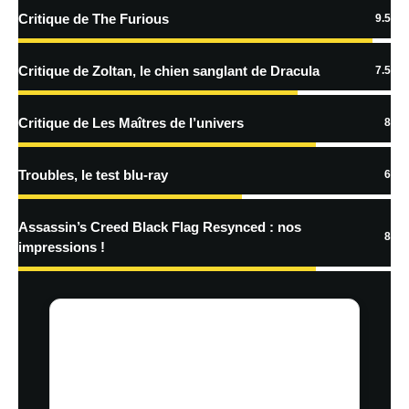
Critique de The Furious
9.5
En savoir
plus sur la façon dont les données de vos commentaires sont
Critique de Zoltan, le chien sanglant de Dracula
7.5
traitées
Critique de Les Maîtres de l’univers
8
Troubles, le test blu-ray
6
Assassin’s Creed Black Flag Resynced : nos
8
impressions !