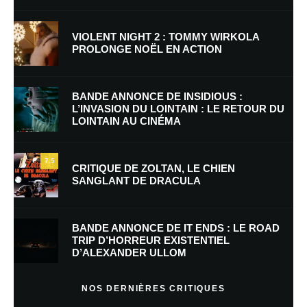
VIOLENT NIGHT 2 : TOMMY WIRKOLA
PROLONGE NOËL EN ACTION
Nom
*
BANDE ANNONCE DE INSIDIOUS :
L’INVASION DU LOINTAIN : LE RETOUR DU
LOINTAIN AU CINÉMA
E-mail
*
Site web
7.5
CRITIQUE DE ZOLTAN, LE CHIEN
SANGLANT DE DRACULA
Enregistrer mon nom, mon e-mail et mon site dans le navigateur pour
mon prochain commentaire.
BANDE ANNONCE DE IT ENDS : LE ROAD
Prévenez-moi de tous les nouveaux commentaires par e-mail.
TRIP D’HORREUR EXISTENTIEL
D’ALEXANDER ULLOM
Prévenez-moi de tous les nouveaux articles par e-mail.
NOS DERNIÈRES CRITIQUES