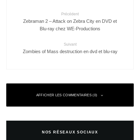
Précédent
Zebraman 2 – Attack on Zebra City en DVD et
Blu-ray chez WE-Productions
Suivant
Zombies of Mass destruction en dvd et blu-ray
AFFICHER LES COMMENTAIRES (0)
Laisser un commentaire
NOS RÉSEAUX SOCIAUX
Votre adresse e-mail ne sera pas publiée.
Les champs obligatoires sont