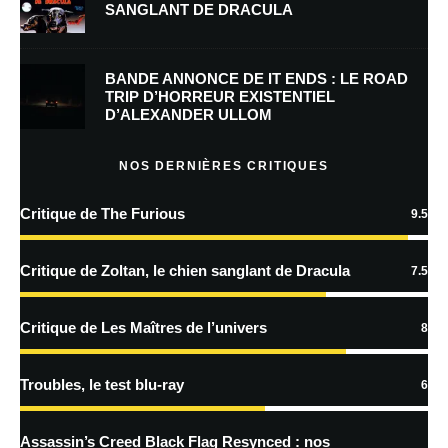
SANGLANT DE DRACULA
Enregistrer mon nom, mon e-mail et mon site dans le navigateur pour
mon prochain commentaire.
BANDE ANNONCE DE IT ENDS : LE ROAD
Prévenez-moi de tous les nouveaux commentaires par e-mail.
TRIP D’HORREUR EXISTENTIEL
D’ALEXANDER ULLOM
Prévenez-moi de tous les nouveaux articles par e-mail.
NOS DERNIÈRES CRITIQUES
Critique de The Furious
9.5
En savoir
plus sur la façon dont les données de vos commentaires sont
Critique de Zoltan, le chien sanglant de Dracula
7.5
traitées
Critique de Les Maîtres de l’univers
8
Troubles, le test blu-ray
6
Assassin’s Creed Black Flag Resynced : nos