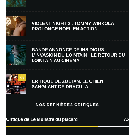
Nom
*
VIOLENT NIGHT 2 : TOMMY WIRKOLA
PROLONGE NOËL EN ACTION
E-mail
*
Site web
BANDE ANNONCE DE INSIDIOUS :
L’INVASION DU LOINTAIN : LE RETOUR DU
LOINTAIN AU CINÉMA
Enregistrer mon nom, mon e-mail et mon site dans le navigateur pour
mon prochain commentaire.
7.5
Prévenez-moi de tous les nouveaux commentaires par e-mail.
CRITIQUE DE ZOLTAN, LE CHIEN
SANGLANT DE DRACULA
Prévenez-moi de tous les nouveaux articles par e-mail.
NOS DERNIÈRES CRITIQUES
Critique de Le Monstre du placard
7.5
En savoir
plus sur la façon dont les données de vos commentaires sont