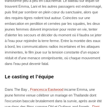
transforme peu à peu en cauchemar. Le bateau sur lequel se
trouvent Emma, Lani et les autres passagers est endommagé,
puis finit par sombrer en plein cœur du sanctuaire, alors que
des requins-tigres rodent tout autour. Coincées sur une
embarcation en perdition et cernées par les squales, les deux
jeunes femmes doivent improviser pour rester en vie, tenter
d’alerter les secours et décider du moment où il faudra se jeter
à l’eau pour rejoindre la terre ferme. Entre la montée des eaux
à bord, les communications radios incertaines et les attaques
imminentes, le film joue sur la tension constante d’un espace
réduit et d’une menace omniprésente, où chaque mouvement
dans l’eau peut devenir fatal.
Le casting et l’équipe
Dans The Bay ,
Francesca Eastwood
incarne Emma, une
jeune femme venue célébrer un mariage en Thaïlande dont
l’excursion bascule brutalement dans la survie, après avoir été
vue dans des films comme Old et Outlaws and Angels .
Dani