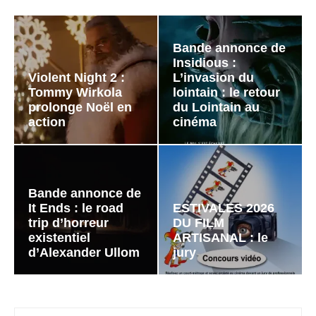
Bande annonce de
Insidious :
Violent Night 2 :
L’invasion du
Tommy Wirkola
lointain : le retour
prolonge Noël en
du Lointain au
action
cinéma
Bande annonce de
It Ends : le road
ESTIVALES 2026
trip d’horreur
DU FILM
existentiel
ARTISANAL : le
d’Alexander Ullom
jury