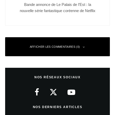
Bande annonce de Le Palais de l’Est : la
nouvelle série fantastique coréenne de Netflix
AFFICHER LES COMMENTAIRES (0)
Laisser un commentaire
NOS RÉSEAUX SOCIAUX
Votre adresse e-mail ne sera pas publiée.
Les champs obligatoires sont
indiqués avec
*
Commentaire
*
NOS DERNIERS ARTICLES