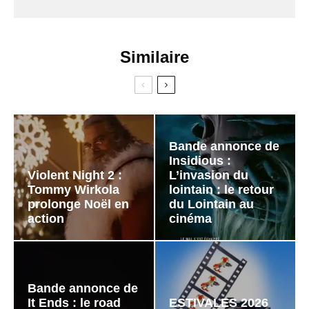
Similaire
Bande annonce de
Insidious :
Violent Night 2 :
L’invasion du
Tommy Wirkola
lointain : le retour
prolonge Noël en
du Lointain au
action
cinéma
Bande annonce de
It Ends : le road
ESTIVALES 2026