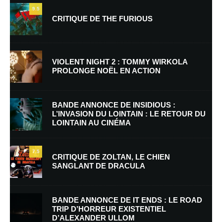
9.5
CRITIQUE DE THE FURIOUS
VIOLENT NIGHT 2 : TOMMY WIRKOLA
PROLONGE NOËL EN ACTION
Nom
*
BANDE ANNONCE DE INSIDIOUS :
L’INVASION DU LOINTAIN : LE RETOUR DU
LOINTAIN AU CINÉMA
E-mail
*
Site web
7.5
CRITIQUE DE ZOLTAN, LE CHIEN
SANGLANT DE DRACULA
Enregistrer mon nom, mon e-mail et mon site dans le navigateur pour
mon prochain commentaire.
BANDE ANNONCE DE IT ENDS : LE ROAD
Prévenez-moi de tous les nouveaux commentaires par e-mail.
TRIP D’HORREUR EXISTENTIEL
D’ALEXANDER ULLOM