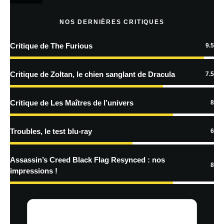
Prévenez-moi de tous les nouveaux articles par e-mail.
NOS DERNIÈRES CRITIQUES
Critique de The Furious
9.5
En savoir
plus sur la façon dont les données de vos commentaires sont
Critique de Zoltan, le chien sanglant de Dracula
7.5
traitées
Critique de Les Maîtres de l’univers
8
Troubles, le test blu-ray
6
Assassin’s Creed Black Flag Resynced : nos
8
impressions !