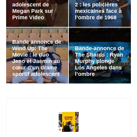
adolescent de
2 : les policières
Megan Park sur
mexicaines face à
Prime Video
l’ombre de 1968
Bande annonce de
Wind Up: The
Bande-annonce de
Movie : le duo
The Shards : Ryan
Jeno et Jaemin au
Murphy plonge
cœur d’un drame
Los Angeles dans
sportif adolescent
l’ombre