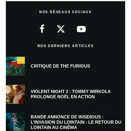
Laisser un commentaire
NOS RÉSEAUX SOCIAUX
Votre adresse e-mail ne sera pas publiée.
Les champs obligatoires sont
indiqués avec
*
Commentaire
*
NOS DERNIERS ARTICLES
9.5
CRITIQUE DE THE FURIOUS
VIOLENT NIGHT 2 : TOMMY WIRKOLA
PROLONGE NOËL EN ACTION
Nom
*
BANDE ANNONCE DE INSIDIOUS :
L’INVASION DU LOINTAIN : LE RETOUR DU
LOINTAIN AU CINÉMA
E-mail
*
Site web