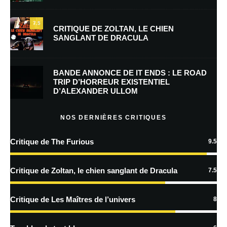
7.5
CRITIQUE DE ZOLTAN, LE CHIEN
SANGLANT DE DRACULA
Enregistrer mon nom, mon e-mail et mon site dans le navigateur pour
mon prochain commentaire.
BANDE ANNONCE DE IT ENDS : LE ROAD
Prévenez-moi de tous les nouveaux commentaires par e-mail.
TRIP D’HORREUR EXISTENTIEL
D’ALEXANDER ULLOM
Prévenez-moi de tous les nouveaux articles par e-mail.
NOS DERNIÈRES CRITIQUES
Critique de The Furious
9.5
En savoir
plus sur la façon dont les données de vos commentaires sont
Critique de Zoltan, le chien sanglant de Dracula
7.5
traitées
Critique de Les Maîtres de l’univers
8