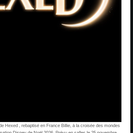
e Hexed , rebaptisé en France Billie, à la croisée des mondes
imation Disney de Noël 2026. Prévu en salles le 25 novembre,