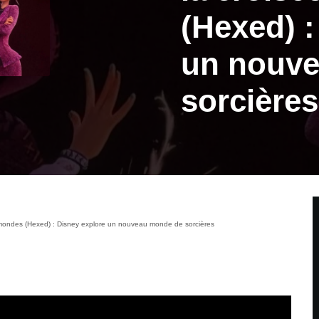
(Hexed) :
un nouv
sorcières
 mondes (Hexed) : Disney explore un nouveau monde de sorcières