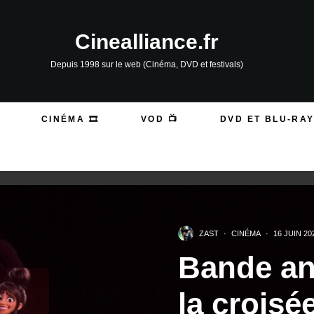
Cinealliance.fr
Depuis 1998 sur le web (Cinéma, DVD et festivals)
CINÉMA 🎞️
VOD 📺
DVD ET BLU-RAY
ZAST
·
CINÉMA
·
16 JUIN 20
Bande ann
la crois