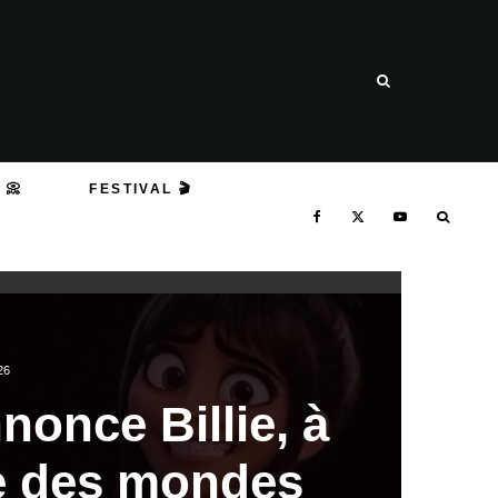
 📀
FESTIVAL 🎬
26
once Billie, à
ée des mondes