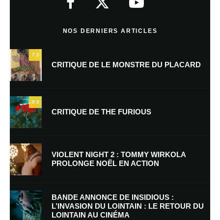
Commentaire
*
NOS DERNIERS ARTICLES
7.5
CRITIQUE DE LE MONSTRE DU PLACARD
9.5
CRITIQUE DE THE FURIOUS
Nom
*
VIOLENT NIGHT 2 : TOMMY WIRKOLA
PROLONGE NOËL EN ACTION
E-mail
*
Site web
BANDE ANNONCE DE INSIDIOUS :
L’INVASION DU LOINTAIN : LE RETOUR DU
LOINTAIN AU CINÉMA
Enregistrer mon nom, mon e-mail et mon site dans le navigateur pour