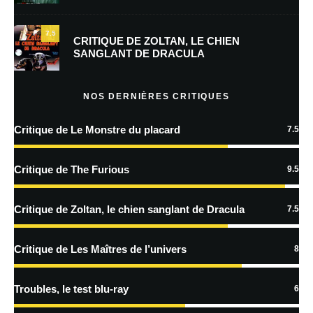
mon prochain commentaire.
7.5
Prévenez-moi de tous les nouveaux commentaires par e-mail.
CRITIQUE DE ZOLTAN, LE CHIEN
SANGLANT DE DRACULA
Prévenez-moi de tous les nouveaux articles par e-mail.
NOS DERNIÈRES CRITIQUES
Critique de Le Monstre du placard
7.5
En savoir
plus sur la façon dont les données de vos commentaires sont
Critique de The Furious
9.5
traitées
Critique de Zoltan, le chien sanglant de Dracula
7.5
Critique de Les Maîtres de l’univers
8
Troubles, le test blu-ray
6