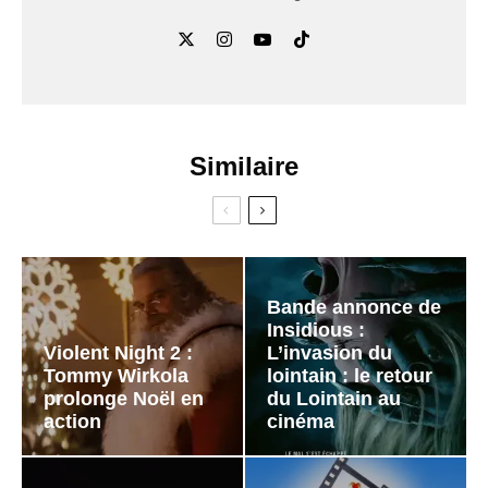
Similaire
Bande annonce de
Insidious :
Violent Night 2 :
L’invasion du
Tommy Wirkola
lointain : le retour
prolonge Noël en
du Lointain au
action
cinéma