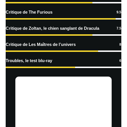
En savoir
plus sur la façon dont les données de vos commentaires sont
Critique de The Furious
9.5
traitées
Critique de Zoltan, le chien sanglant de Dracula
7.5
Critique de Les Maîtres de l’univers
8
Troubles, le test blu-ray
6