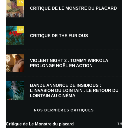
7.5
CRITIQUE DE LE MONSTRE DU PLACARD
Nom
*
9.5
CRITIQUE DE THE FURIOUS
E-mail
*
Site web
VIOLENT NIGHT 2 : TOMMY WIRKOLA
PROLONGE NOËL EN ACTION
Enregistrer mon nom, mon e-mail et mon site dans le navigateur pour
mon prochain commentaire.
BANDE ANNONCE DE INSIDIOUS :
Prévenez-moi de tous les nouveaux commentaires par e-mail.
L’INVASION DU LOINTAIN : LE RETOUR DU
LOINTAIN AU CINÉMA
Prévenez-moi de tous les nouveaux articles par e-mail.
NOS DERNIÈRES CRITIQUES
Critique de Le Monstre du placard
7.5