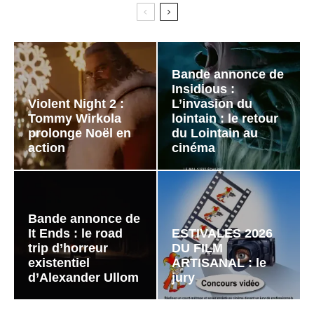
Bande annonce de
Insidious :
Violent Night 2 :
L’invasion du
Tommy Wirkola
lointain : le retour
prolonge Noël en
du Lointain au
action
cinéma
Bande annonce de
It Ends : le road
ESTIVALES 2026
trip d’horreur
DU FILM
existentiel
ARTISANAL : le
d’Alexander Ullom
jury