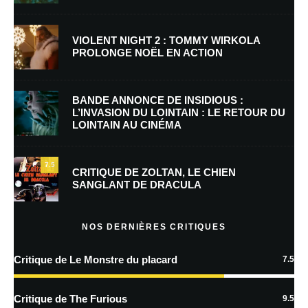
Nom
*
VIOLENT NIGHT 2 : TOMMY WIRKOLA
PROLONGE NOËL EN ACTION
E-mail
*
Site web
BANDE ANNONCE DE INSIDIOUS :
L’INVASION DU LOINTAIN : LE RETOUR DU
LOINTAIN AU CINÉMA
Enregistrer mon nom, mon e-mail et mon site dans le navigateur pour
mon prochain commentaire.
7.5
Prévenez-moi de tous les nouveaux commentaires par e-mail.
CRITIQUE DE ZOLTAN, LE CHIEN
SANGLANT DE DRACULA
Prévenez-moi de tous les nouveaux articles par e-mail.
NOS DERNIÈRES CRITIQUES
Critique de Le Monstre du placard
7.5
En savoir
plus sur la façon dont les données de vos commentaires sont
Critique de The Furious
9.5
traitées