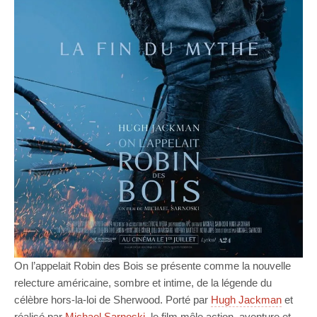
On l’appelait Robin des Bois se présente comme la nouvelle
relecture américaine, sombre et intime, de la légende du
célèbre hors-la-loi de Sherwood. Porté par
Hugh Jackman
et
réalisé par
Michael Sarnoski
, le film mêle action, aventure et