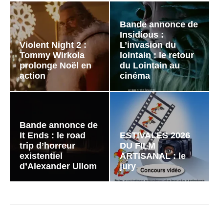
Bande annonce de
Insidious :
Violent Night 2 :
L’invasion du
Tommy Wirkola
lointain : le retour
prolonge Noël en
du Lointain au
action
cinéma
Bande annonce de
It Ends : le road
ESTIVALES 2026
trip d’horreur
DU FILM
existentiel
ARTISANAL : le
d’Alexander Ullom
jury