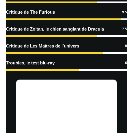
En savoir
plus sur la façon dont les données de vos commentaires sont
Critique de The Furious
9.5
traitées
Critique de Zoltan, le chien sanglant de Dracula
7.5
Critique de Les Maîtres de l’univers
8
Troubles, le test blu-ray
6