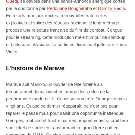
Guedj
, se dévoile dans une bande-annonce énergique portée
par le duo formé par
Redouane Bougheraba
et
Ramzy Bedia
.
Entre arts martiaux mixtes, retrouvailles fraternelles
explosives et satire des réseaux sociaux, le long-métrage
propose une relecture française du film de combat. Conçue
pour le streaming, cette production mêle humour de stand-up
et burlesque physique. La sortie est fixée au 8 juillet sur Prime
Video.
L’histoire de Marave
Marave suit Manolo, un ouvrier de fête foraine au
tempérament doux, vivant en marge des codes de la
performance moderne. Il n’a pas vu son frère Georges depuis
vingt ans. Quand ce dernier réapparaît, ce n’est pas pour
réparer le passé mais pour saisir une opportunité inattendue.
Georges, roublard et frustré par ses propres échecs, croit tenir
son ticket de sortie en transformant ce grand frère naïf en
champion de MMA. Ce plan, aussi absurde que brutal, est