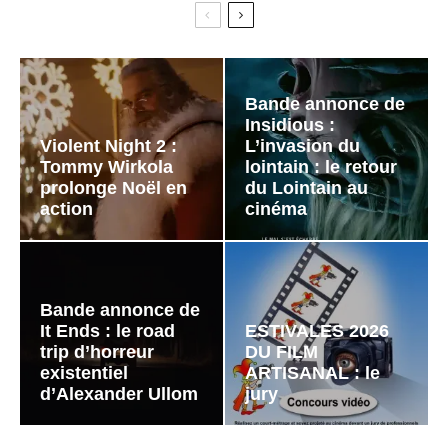
Bande annonce de
Insidious :
Violent Night 2 :
L’invasion du
Tommy Wirkola
lointain : le retour
prolonge Noël en
du Lointain au
action
cinéma
Bande annonce de
It Ends : le road
ESTIVALES 2026
trip d’horreur
DU FILM
existentiel
ARTISANAL : le
d’Alexander Ullom
jury