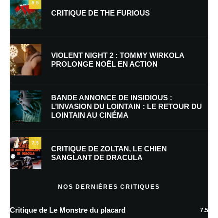
9.5
CRITIQUE DE THE FURIOUS
Nom
*
VIOLENT NIGHT 2 : TOMMY WIRKOLA
PROLONGE NOËL EN ACTION
E-mail
*
Site web
BANDE ANNONCE DE INSIDIOUS :
L’INVASION DU LOINTAIN : LE RETOUR DU
LOINTAIN AU CINÉMA
Enregistrer mon nom, mon e-mail et mon site dans le navigateur pour
mon prochain commentaire.
7.5
Prévenez-moi de tous les nouveaux commentaires par e-mail.
CRITIQUE DE ZOLTAN, LE CHIEN
SANGLANT DE DRACULA
Prévenez-moi de tous les nouveaux articles par e-mail.
NOS DERNIÈRES CRITIQUES
Critique de Le Monstre du placard
7.5