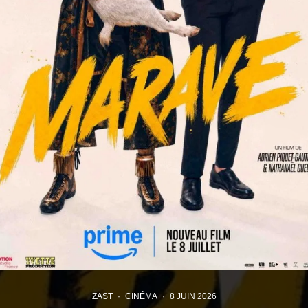
ZAST
·
CINÉMA
·
8 JUIN 2026