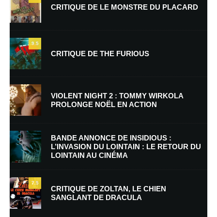
CRITIQUE DE LE MONSTRE DU PLACARD
9.5
CRITIQUE DE THE FURIOUS
Nom
*
VIOLENT NIGHT 2 : TOMMY WIRKOLA
PROLONGE NOËL EN ACTION
E-mail
*
Site web
BANDE ANNONCE DE INSIDIOUS :
L’INVASION DU LOINTAIN : LE RETOUR DU
LOINTAIN AU CINÉMA
Enregistrer mon nom, mon e-mail et mon site dans le navigateur pour
mon prochain commentaire.
7.5
Prévenez-moi de tous les nouveaux commentaires par e-mail.
CRITIQUE DE ZOLTAN, LE CHIEN
SANGLANT DE DRACULA
Prévenez-moi de tous les nouveaux articles par e-mail.