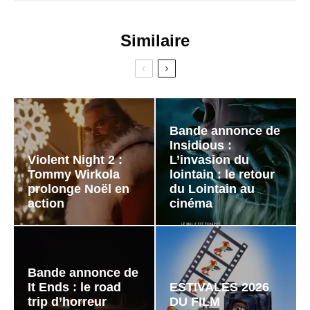
Similaire
Bande annonce de
Insidious :
Violent Night 2 :
L’invasion du
Tommy Wirkola
lointain : le retour
prolonge Noël en
du Lointain au
action
cinéma
Bande annonce de
It Ends : le road
ESTIVALES 2026
trip d’horreur
DU FILM