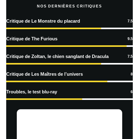
NOS DERNIÈRES CRITIQUES
Critique de Le Monstre du placard
7.5
En savoir
plus sur la façon dont les données de vos commentaires sont
Critique de The Furious
9.5
traitées
Critique de Zoltan, le chien sanglant de Dracula
7.5
Critique de Les Maîtres de l’univers
8
Troubles, le test blu-ray
6