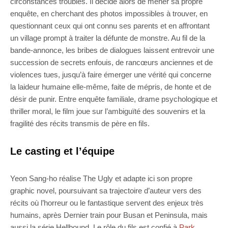
circonstances troubles. Il décide alors de mener sa propre
enquête, en cherchant des photos impossibles à trouver, en
questionnant ceux qui ont connu ses parents et en affrontant
un village prompt à traiter la défunte de monstre. Au fil de la
bande-annonce, les bribes de dialogues laissent entrevoir une
succession de secrets enfouis, de rancœurs anciennes et de
violences tues, jusqu’à faire émerger une vérité qui concerne
la laideur humaine elle-même, faite de mépris, de honte et de
désir de punir. Entre enquête familiale, drame psychologique et
thriller moral, le film joue sur l’ambiguïté des souvenirs et la
fragilité des récits transmis de père en fils.
Le casting et l’équipe
Yeon Sang-ho réalise The Ugly et adapte ici son propre
graphic novel, poursuivant sa trajectoire d’auteur vers des
récits où l’horreur ou le fantastique servent des enjeux très
humains, après Dernier train pour Busan et Peninsula, mais
aussi la série Hellbound. Le rôle du fils est confié à
Park