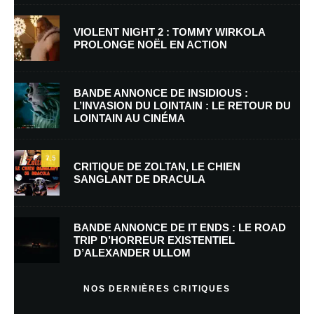
VIOLENT NIGHT 2 : TOMMY WIRKOLA
PROLONGE NOËL EN ACTION
Nom
*
BANDE ANNONCE DE INSIDIOUS :
L’INVASION DU LOINTAIN : LE RETOUR DU
LOINTAIN AU CINÉMA
E-mail
*
Site web
7.5
CRITIQUE DE ZOLTAN, LE CHIEN
SANGLANT DE DRACULA
Enregistrer mon nom, mon e-mail et mon site dans le navigateur pour
mon prochain commentaire.
BANDE ANNONCE DE IT ENDS : LE ROAD
Prévenez-moi de tous les nouveaux commentaires par e-mail.
TRIP D’HORREUR EXISTENTIEL
D’ALEXANDER ULLOM
Prévenez-moi de tous les nouveaux articles par e-mail.
NOS DERNIÈRES CRITIQUES