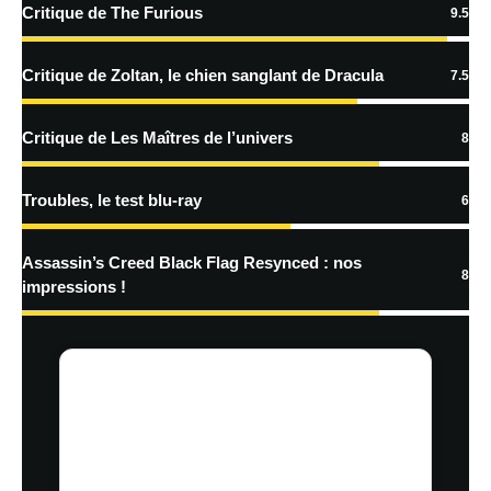
Critique de The Furious
9.5
En savoir
plus sur la façon dont les données de vos commentaires sont
Critique de Zoltan, le chien sanglant de Dracula
7.5
traitées
Critique de Les Maîtres de l’univers
8
Troubles, le test blu-ray
6
Assassin’s Creed Black Flag Resynced : nos
8
impressions !