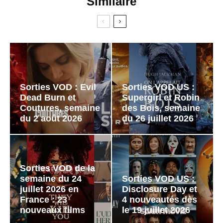
Similaire
Sorties VOD : Evil
Sorties VOD US :
Dead Burn et
Supergirl et Robin
Coutures, semaine
des Bois, semaine
du 2 août 2026
du 26 juillet 2026
Sorties VOD de la
semaine du 24
Sorties VOD US :
juillet 2026 en
Disclosure Day et
France : 23
4 nouveautés dès
nouveaux films
le 19 juillet 2026