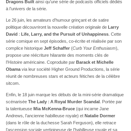
Dragons Built
ainsi qu’une série de podcasts officiels dédiés
à l’univers de la série.
Le 26 juin, les amateurs d’humour grinçant et de satire
politique découvriront la nouvelle création originale de
Larry
David
:
Life, Larry, and the Pursuit of Unhappiness
. Cette
série comique en sept épisodes, co-écrite et réalisée par son
complice historique
Jeff Schaffer
(
Curb Your Enthusiasm
),
propose une réécriture hilarante des moments clés de
l’Histoire américaine. Coproduite par
Barack et Michelle
Obama
via leur société Higher Ground Productions, la série
réunit de nombreuses stars et acteurs fétiches de la célèbre
sitcom.
Enfin, le 18 juin marque les débuts de la mini-série dramatique
scénarisée
The Lady : A Royal Murder Scandal
. Portée par
la talentueuse
Mia McKenna-Bruce
(qui incarne Jane
Andrews, l’ancienne habilleuse royale) et
Natalie Dormer
(dans le rôle de la duchesse Sarah Ferguson), elle retrace
l’ascension sociale vertigineuse de l’habilleuse royale et sa