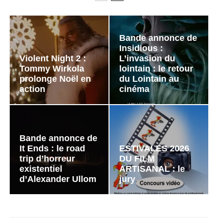
Bande annonce de
Insidious :
Violent Night 2 :
L’invasion du
Tommy Wirkola
lointain : le retour
prolonge Noël en
du Lointain au
action
cinéma
Bande annonce de
It Ends : le road
ESTIVALES 2026
trip d’horreur
DU FILM
existentiel
ARTISANAL : le
d’Alexander Ullom
jury