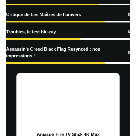
traitées
Critique de Les Maîtres de l’univers
8
Troubles, le test blu-ray
6
Assassin’s Creed Black Flag Resynced : nos
8
impressions !
Amazon Fire TV Stick 4K Max