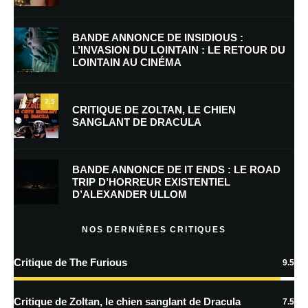
Nom
*
BANDE ANNONCE DE INSIDIOUS :
L’INVASION DU LOINTAIN : LE RETOUR DU
LOINTAIN AU CINÉMA
E-mail
*
Site web
7.5
CRITIQUE DE ZOLTAN, LE CHIEN
SANGLANT DE DRACULA
Enregistrer mon nom, mon e-mail et mon site dans le navigateur pour
mon prochain commentaire.
BANDE ANNONCE DE IT ENDS : LE ROAD
Prévenez-moi de tous les nouveaux commentaires par e-mail.
TRIP D’HORREUR EXISTENTIEL
D’ALEXANDER ULLOM
Prévenez-moi de tous les nouveaux articles par e-mail.
NOS DERNIÈRES CRITIQUES
Critique de The Furious
9.5
En savoir
plus sur la façon dont les données de vos commentaires sont
Critique de Zoltan, le chien sanglant de Dracula
7.5