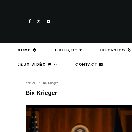
HOME 🏠
CRITIQUE ⭐
INTERVIEW 🎤
JEUX VIDÉO 🎮
CONTACT 📧
Accueil
Bix Krieger
Bix Krieger