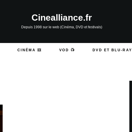
Cinealliance.fr
Depuis 1998 sur le web (Cinéma, DVD et festivals)
CINÉMA 🎞️
VOD 📺
DVD ET BLU-RAY